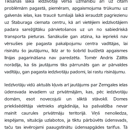
Tikšanās laikā iedzīvotāji vērsa uzmanību arī uz citām
problēmām pagastā, piemēram, apgaismojuma trūkumu uz
galvenās ielas, kas traucē tumšajā laikā ieraudzīt pagriezienu
uz Staburaga ciemata centru, kā arī vietējiem iedzīvotājiem
padara sarežģītāku pārvietošanos uz un no sabiedriskā
transporta pieturas. Sanākušie gan atzina, ka iepriekš nav
vērsušies pie pagasta pakalpojumu centra vadītājas, lai
risinātu šo jautājumu, līdz ar to šobrīd budžetā apgaismes
līnijas pagarināšana nav paredzēta. Tomēr Andris Zālītis
norādīja, ka šis jautājums tiks pārrunāts gan ar pārvaldes
vadītāju, gan pagasta iedzīvotāju padomi, lai rastu risinājumu.
Iedzīvotāju vidū aktuāls kļuvis arī jautājums par Zemgales ielas
ūdensvada ievadiem uz privātmājām, kas, pēc iedzīvotāju
domām, esot novecojuši un sliktā stāvoklī. Domes
priekšsēdētāja vietnieks atgādināja, ka pašvaldība nevar
mainīt caurules privātmāju teritorijā. Viņš nenoliedza,
iespējams, situācija uzlabotos, ja tiktu pārbūvēts ūdensvads,
taču tas ievērojami paaugstinātu ūdensapgādes tarifus. Tā