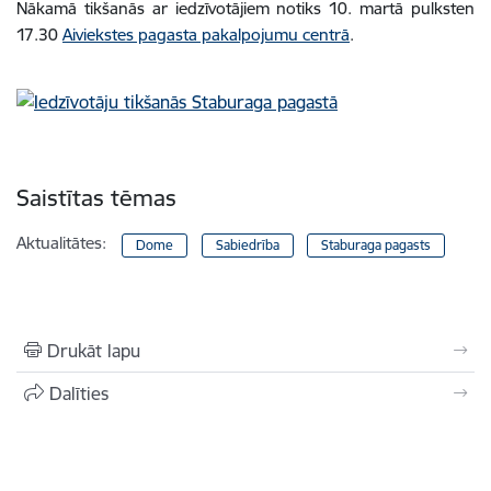
Nākamā tikšanās ar iedzīvotājiem notiks 10. martā pulksten
17.30
Aiviekstes pagasta pakalpojumu centrā
.
Saistītas tēmas
Aktualitātes:
Dome
Sabiedrība
Staburaga pagasts
Drukāt lapu
Dalīties