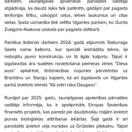
darbiem, Jaunjelgavas apvienības pārvaldes vadītāja
atgādināja, ka daudz laika tiek patērēts, gādājot par pagasta
teritorijas tīrību, uzkopjot ceļus, ietves laukumus un citas
vietas. Īpaša uzmanība tiek veltīta Vīgantes parkam, ko Gunta
Zvaigzne-Avakova uzskata par pagasta vizītkarti.
Pamīšus ikdienas darbiem 2024. gadā atjaunots Staburaga
Saieta nama balkons, kur speciāli iestrādāta tekne, lai
nebojātu jauno konstrukciju un tā ilgāk kalpotu. Tāpat ir
izgatavotas āra tualetes novietošanai piemiņas zīmes “Dieva
auss” apkārtnē, tirdzniecības nojumes pārvietotas uz
Brantānu un Staņģu kapiem, kā arī izgatavots un Vīgantes
parkā izvietots stends “Kā zvēri raka Daugavu”.
Runājot par 2025. gadu, Jaunjelgavas apvienības pārvaldes
vadītāja informēja, ka ir apstiprināts Eiropas Savienības
finansēts projekts, kas paredz pie daudzīvokļu mājām izvietot
jaunas bioloģiskās attīrīšanas iekārtas. Šajā gadā ir arī
paredzēts izvietot ceļa norādes uz Grūbeles pilskalnu. Tāpat