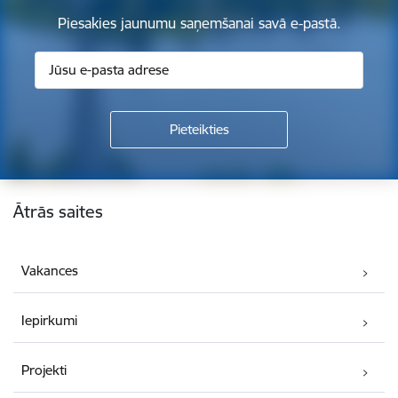
Piesakies jaunumu saņemšanai savā e-pastā.
Kājene
Ātrās saites
Vakances
Iepirkumi
Projekti