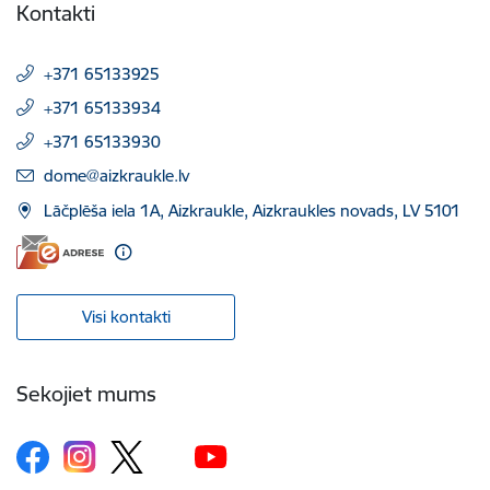
Kontakti
+371 65133925
+371 65133934
+371 65133930
E-pasts:
dome@aizkraukle.lv
Lāčplēša iela 1A, Aizkraukle, Aizkraukles novads, LV 5101
Visi kontakti
Sekojiet mums