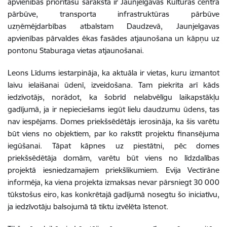
apvienības prioritāšu sarakstā ir Jaunjelgavas Kultūras centra
pārbūve, transporta infrastruktūras pārbūve
uzņēmējdarbības atbalstam Daudzevā, Jaunjelgavas
apvienības pārvaldes ēkas fasādes atjaunošana un kāpņu uz
pontonu Staburaga vietas atjaunošanai.
Leons Līdums iestarpināja, ka aktuāla ir vietas, kuru izmantot
laivu ielaišanai ūdenī, izveidošana. Tam piekrita arī kāds
iedzīvotājs, norādot, ka šobrīd nelabvēlīgu laikapstākļu
gadījumā, ja ir nepieciešams iegūt lielu daudzumu ūdens, tas
nav iespējams. Domes priekšsēdētājs ierosināja, ka šis varētu
būt viens no objektiem, par ko rakstīt projektu finansējuma
iegūšanai. Tāpat kāpnes uz piestātni, pēc domes
priekšsēdētāja domām, varētu būt viens no līdzdalības
projektā iesniedzamajiem priekšlikumiem. Evija Vectirāne
informēja, ka viena projekta izmaksas nevar pārsniegt 30 000
tūkstošus eiro, kas konkrētajā gadījumā nosegtu šo iniciatīvu,
ja iedzīvotāju balsojumā tā tiktu izvēlēta īstenot.