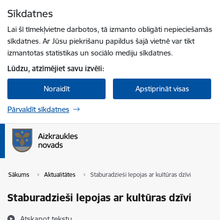
Pāriet uz lapas saturu
Sīkdatnes
Spied
lai meklētu
Enter
Lai šī tīmekļvietne darbotos, tā izmanto obligāti nepieciešamās
sīkdatnes. Ar Jūsu piekrišanu papildus šajā vietnē var tikt
izmantotas statistikas un sociālo mediju sīkdatnes.
Lūdzu, atzīmējiet savu izvēli:
Noraidīt
Apstiprināt visas
Pārvaldīt sīkdatnes
Sākums
Aktualitātes
Staburadzieši lepojas ar kultūras dzīvi
Staburadzieši lepojas ar kultūras dzīvi
Atskaņot tekstu