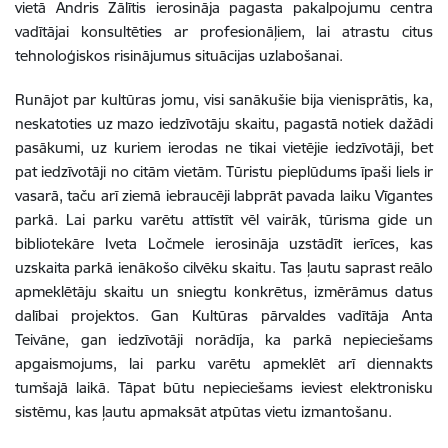
vietā Andris Zālītis ierosināja pagasta pakalpojumu centra
vadītājai konsultēties ar profesionāļiem, lai atrastu citus
tehnoloģiskos risinājumus situācijas uzlabošanai.
Runājot par kultūras jomu, visi sanākušie bija vienisprātis, ka,
neskatoties uz mazo iedzīvotāju skaitu, pagastā notiek dažādi
pasākumi, uz kuriem ierodas ne tikai vietējie iedzīvotāji, bet
pat iedzīvotāji no citām vietām. Tūristu pieplūdums īpaši liels ir
vasarā, taču arī ziemā iebraucēji labprāt pavada laiku Vīgantes
parkā. Lai parku varētu attīstīt vēl vairāk, tūrisma gide un
bibliotekāre Iveta Ločmele ierosināja uzstādīt ierīces, kas
uzskaita parkā ienākošo cilvēku skaitu. Tas ļautu saprast reālo
apmeklētāju skaitu un sniegtu konkrētus, izmērāmus datus
dalībai projektos. Gan Kultūras pārvaldes vadītāja Anta
Teivāne, gan iedzīvotāji norādīja, ka parkā nepieciešams
apgaismojums, lai parku varētu apmeklēt arī diennakts
tumšajā laikā. Tāpat būtu nepieciešams ieviest elektronisku
sistēmu, kas ļautu apmaksāt atpūtas vietu izmantošanu.