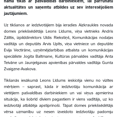
namā tikās ar pašvaldības darbiniekiem, lai pārrunātu
aktualitātes un saņemtu atbildes uz sev interesējošiem
jautājumiem.
Uz tikšanos ar iedzīvotājiem bija ieradies Aizkraukles novada
domes priekšsēdētājs Leons Līdums, viņa vietnieks Andris
Zālītis, izpilddirektors Uldis Riekstiņš, Komunikācijas nodaļas
vadītājs un deputāts Arvis Upīts, viņa vietniece un deputāte
Evija Vectirāne, uzņēmējdarbības atbalsta un komunikācijas
speciāliste Jogita Baltmane, Kultūras pārvaldes vadītāja Anta
Teivāne un Jaunjelgavas apvienības pārvaldes vadītāja Gunta
Zvaigzne-Avakova.
Tikšanās iesākumā Leons Līdums ieskicēja vienu no vizītes
mērķiem – saprast, kāda ir iedzīvotāju komunikācija ar
vietējiem pašvaldības darbiniekiem un vai viņus apmierina
situācija, ka šobrīd diviem pagastiem ir viens vadītājs, uz ko
iedzīvotāji atbildēja apstiprinoši. Tāpat domes priekšsēdētājs
vērsa uzmanību uz nesen izveidoto iedzīvotāju padomju