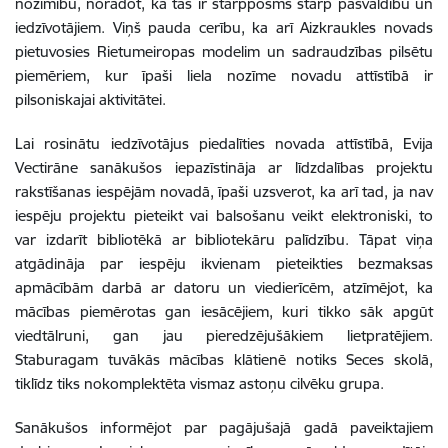
nozīmību, norādot, ka tas ir starpposms starp pašvaldību un
iedzīvotājiem. Viņš pauda cerību, ka arī Aizkraukles novads
pietuvosies Rietumeiropas modelim un sadraudzības pilsētu
piemēriem, kur īpaši liela nozīme novadu attīstībā ir
pilsoniskajai aktivitātei.
Lai rosinātu iedzīvotājus piedalīties novada attīstībā, Evija
Vectirāne sanākušos iepazīstināja ar līdzdalības projektu
rakstīšanas iespējām novadā, īpaši uzsverot, ka arī tad, ja nav
iespēju projektu pieteikt vai balsošanu veikt elektroniski, to
var izdarīt bibliotēkā ar bibliotekāru palīdzību. Tāpat viņa
atgādināja par iespēju ikvienam pieteikties bezmaksas
apmācībām darbā ar datoru un viedierīcēm, atzīmējot, ka
mācības piemērotas gan iesācējiem, kuri tikko sāk apgūt
viedtālruni, gan jau pieredzējušākiem lietpratējiem.
Staburagam tuvākās mācības klātienē notiks Seces skolā,
tiklīdz tiks nokomplektēta vismaz astoņu cilvēku grupa.
Sanākušos informējot par pagājušajā gadā paveiktajiem