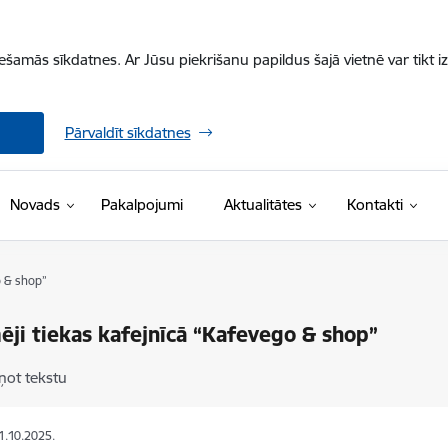
iešamās sīkdatnes. Ar Jūsu piekrišanu papildus šajā vietnē var tikt i
Pārvaldīt sīkdatnes
Novads
Pakalpojumi
Aktualitātes
Kontakti
o & shop”
ji tiekas kafejnīcā “Kafevego & shop”
ņot tekstu
31.10.2025.