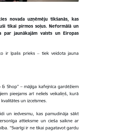
kles novada uzņēmēju tikšanās, kas
uši tikai pirmos soļus. Neformālā un
ja par jaunākajām valsts un Eiropas
o ir īpašs prieks ‒ tiek veidota jauna
go & Shop” – mājīga kafejnīca gardēžiem
em pieejams arī neliels veikaliņš, kurā
 kvalitātes un izcelsmes.
veidi un iedvesmu, kas pamudināja sākt
personīga attieksme un cieša saikne ar
ba. “Svarīgi ir ne tikai pagatavot gardu