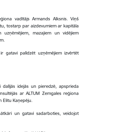
ģiona vadītājs Armands Alksnis. Viņš
stu, tostarp par aizdevumiem ar kapitāla
niem uzņēmējiem, mazajiem un vidējiem
em.
r gatavi palīdzēt uzņēmējiem izvērtēt
 dalījās idejās un pieredzē, apsprieda
onsultējās ar ALTUM Zemgales reģiona
 Elitu Kaņepēju.
nātkāri un gatavi sadarboties, veidojot