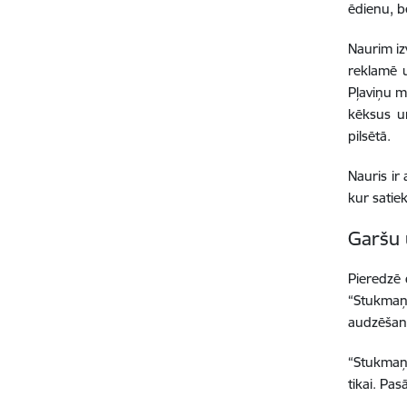
ēdienu, be
Naurim iz
reklamē u
Pļaviņu m
kēksus un
pilsētā.
Nauris ir
kur satie
Garšu 
Pieredzē 
“Stukmaņ
audzēšanu
“Stukmaņ
tikai. Pa