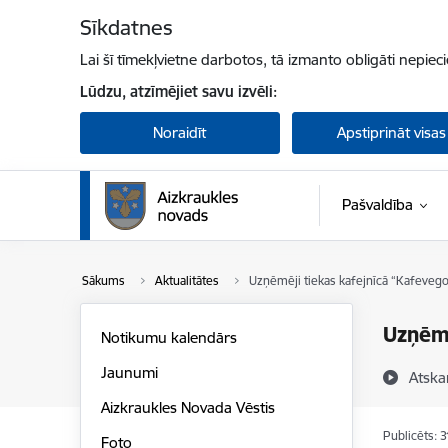
Pāriet uz lapas saturu
Sīkdatnes
Lai šī tīmekļvietne darbotos, tā izmanto obligāti nepiec
Lūdzu, atzīmējiet savu izvēli:
Noraidīt
Apstiprināt visas
Pašvaldība
Sākums
Aktualitātes
Uzņēmēji tiekas kafejnīcā “Kafeveg
Uzņēmē
Notikumu kalendārs
Jaunumi
Atska
Aizkraukles Novada Vēstis
Publicēts: 
Foto