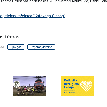
ņēmēju tikšanās norisināsies 26. novembrī Aizkrauklē, Bitēnu ielā
tas tēmas
es:
Pļaviņas
Uzņēmējdarbība