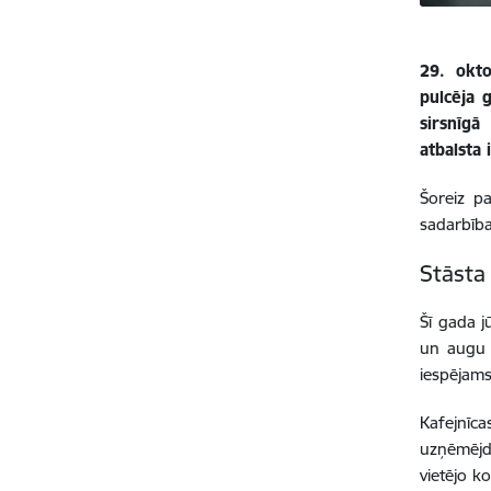
29. okto
pulcēja 
sirsnīgā
atbalsta
Šoreiz p
sadarbība
Stāsta
Šī gada j
un augu v
iespējams
Kafejnīca
uzņēmējd
vietējo k