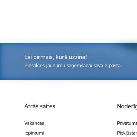
Esi pirmais, kurš uzzina!
Piesakies jaunumu saņemšanai savā e-pastā.
Kājene
Ātrās saites
Noderīg
Vakances
Privātuma
Iepirkumi
Piekļūsta