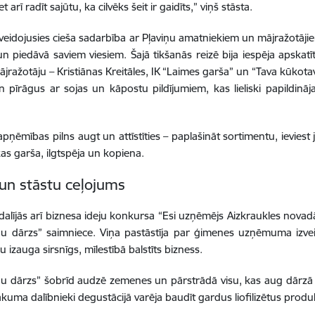
t arī radīt sajūtu, ka cilvēks šeit ir gaidīts,” viņš stāsta.
veidojusies cieša sadarbība ar Pļaviņu amatniekiem un mājražotāji
n piedāvā saviem viesiem. Šajā tikšanās reizē bija iespēja apskatī
ājražotāju – Kristiānas Kreitāles, IK “Laimes garša” un “Tava kūkot
 pīrāgus ar sojas un kāpostu pildījumiem, kas lieliski papildinā
 apņēmības pilns augt un attīstīties – paplašināt sortimentu, ieviest
kas garša, ilgtspēja un kopiena.
un stāstu ceļojums
dalījās arī biznesa ideju konkursa “Esi uzņēmējs Aizkraukles novadā
u dārzs” saimniece. Viņa pastāstīja par ģimenes uzņēmuma izve
 izauga sirsnīgs, mīlestībā balstīts bizness.
u dārzs” šobrīd audzē zemenes un pārstrādā visu, kas aug dārzā
sākuma dalībnieki degustācijā varēja baudīt gardus liofilizētus produ