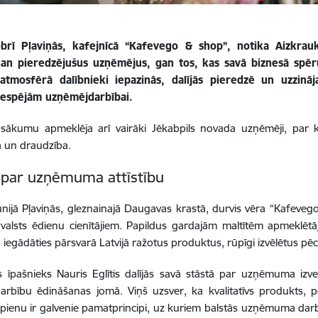
brī Pļaviņās, kafejnīcā “Kafevego & shop”, notika Aizkrau
gan pieredzējušus uzņēmējus, gan tos, kas savā biznesā spēr
 atmosfērā dalībnieki iepazinās, dalījās pieredzē un uzzinā
 iespējām uzņēmējdarbībai.
asākumu apmeklēja arī vairāki Jēkabpils novada uzņēmēji, par k
 un draudzība.
 par uzņēmuma attīstību
ūnijā Pļaviņās, gleznainajā Daugavas krastā, durvis vēra “Kafeve
alsts ēdienu cienītājiem. Papildus gardajām maltītēm apmeklētāji
 iegādāties pārsvarā Latvijā ražotus produktus, rūpīgi izvēlētus pēc
s īpašnieks Nauris Eglītis dalījās savā stāstā par uzņēmuma iz
arbību ēdināšanas jomā. Viņš uzsver, ka kvalitatīvs produkts, 
opienu ir galvenie pamatprincipi, uz kuriem balstās uzņēmuma darbī