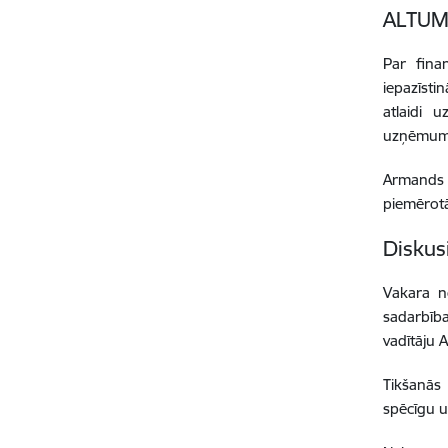
ALTUM
Par fina
iepazīsti
atlaidi 
uzņēmumie
Armands 
piemērot
Diskus
Vakara no
sadarbīb
vadītāju 
Tikšanās 
spēcīgu u