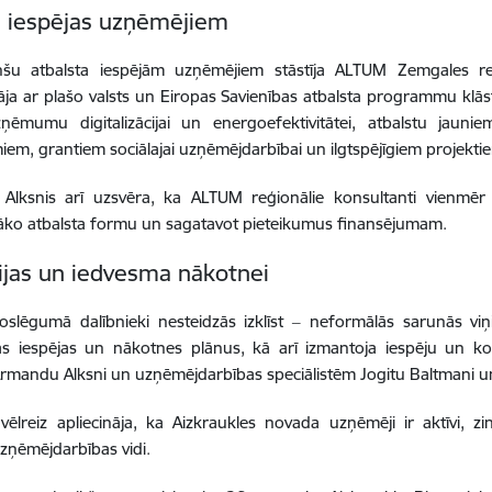
 iespējas uzņēmējiem
nšu atbalsta iespējām uzņēmējiem stāstīja ALTUM Zemgales re
nāja ar plašo valsts un Eiropas Savienības atbalsta programmu klā
uzņēmumu digitalizācijai un energoefektivitātei, atbalstu jau
m, grantiem sociālajai uzņēmējdarbībai un ilgtspējīgiem projekti
Alksnis arī uzsvēra, ka ALTUM reģionālie konsultanti vienmēr i
āko atbalsta formu un sagatavot pieteikumus finansējumam.
ijas un iedvesma nākotnei
slēgumā dalībnieki nesteidzās izklīst ‒ neformālās sarunās viņi
as iespējas un nākotnes plānus, kā arī izmantoja iespēju un k
Armandu Alksni un uzņēmējdarbības speciālistēm Jogitu Baltmani un
vēlreiz apliecināja, ka Aizkraukles novada uzņēmēji ir aktīvi, zi
zņēmējdarbības vidi.