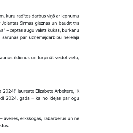
em, kuru radītos darbus viņš ar lepnumu
t Jolantas Sirmās gleznas un baudīt trīs
ava” – ceptās augu valsts kūkas, burkānu
ja sarunas par uzņēmējdarbību nelielajā
 jaunus ēdienus un turpināt veidot vietu,
 2024!” laureāte Elizabete Arbeitere, IK
idi 2024. gadā ‒ kā no idejas par ogu
 – avenes, ērkšķogas, rabarberus un ne
ktus.