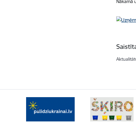
Nākamā uz
Saistī
Aktualitāt