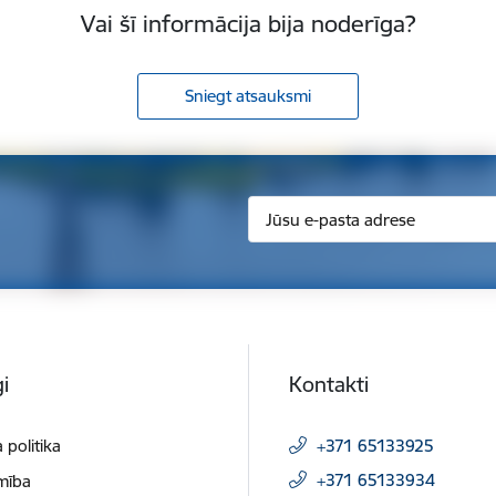
Vai šī informācija bija noderīga?
Sniegt atsauksmi
i
Kontakti
 politika
+371 65133925
+371 65133934
mība