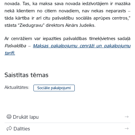
novada. Tas, ka maksa sava novada iedzīvotājiem ir mazāka
nekā klientiem no citiem novadiem, nav nekas neparasts ‒
tāda kārtība ir arī citu pašvaldību sociālās aprūpes centros,”
stāsta “Ziedugravu” direktors Ainārs Judeiks.
Ar cenrāžiem var iepazīties pašvaldības tīmekļvietnes sadaļā
Pašvaldība ‒
Maksas pakalpojumu cenrāži un pakalpojumu
tarifi.
Saistītas tēmas
Aktualitātes:
Sociālie pakalpojumi
Drukāt lapu
Dalīties