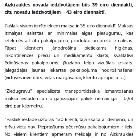
Aizkraukles novada iedzīvotājiem būs 39 eiro diennaktī,
citu novadu iedzīvotājiem ‒ 43 eiro diennaktī.
Pašlaik visiem iemītniekiem maksa ir 35 eiro diennaktī. Maksas
izmaiņas saistītas ar minimālās algas pieaugumu, kas
ietekmēs arī citu pakalpojumu, produktu un preču izmaksas.
Tāpat klientiem jānodrošina pietiekams higiēnas,
inkontinences preču un medikamentu klāsts, kvalitatīvs
ēdināšanas pakalpojums, jāuzlabo telpu vizuālais izskats,
jāiegādājas jaunas iekārtas pakalpojuma nodrošināšanai
(virtuves inventārs, veļas mazgāšanai, klientu aprūpei u. c.).
“Ziedugravu” specializētā transportlīdzekļa izmantošanas
maksa iestādēm un organizācijām paliek nemainīga ‒ 0,93
eiro par kilometru.
“Pašlaik iestādē uzturas 130 klienti, tajā skaitā ar demenci, un
brīvu vietu nav. Pieprasījums pēc mūsu pakalpojumiem ir liels.
No visiem klientiem apmēram trešdaļa ir no Aizkraukles