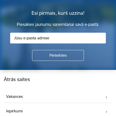
Esi pirmais, kurš uzzina!
Piesakies jaunumu saņemšanai savā e-pastā.
Kājene
Ātrās saites
Vakances
Iepirkumi