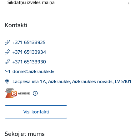
Sīkdatņu izvēles maiņa
Kontakti
+371 65133925
+371 65133934
+371 65133930
E-pasts:
dome@aizkraukle.lv
Lāčplēša iela 1A, Aizkraukle, Aizkraukles novads, LV 5101
Visi kontakti
Sekojiet mums