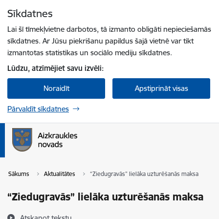
Pāriet uz lapas saturu
Sīkdatnes
Spied
lai meklētu
Enter
Lai šī tīmekļvietne darbotos, tā izmanto obligāti nepieciešamās
sīkdatnes. Ar Jūsu piekrišanu papildus šajā vietnē var tikt
izmantotas statistikas un sociālo mediju sīkdatnes.
Lūdzu, atzīmējiet savu izvēli:
Noraidīt
Apstiprināt visas
Pārvaldīt sīkdatnes
Sākums
Aktualitātes
“Ziedugravās” lielāka uzturēšanās maksa
“Ziedugravās” lielāka uzturēšanās maksa
Atskaņot tekstu