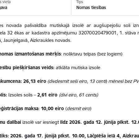
s vieta
Tips
gava
Nomas tiesības
les novada pašvaldība mutiskajā izsolē ar augšupejošu soli 
iela 32 ēkas ar kadastra apzīmējumu 32070020479001, 1. stāva ne
ā, Jaunjelgavā, Aizkraukles novads.
nomas izmantošanas mērķis
: noliktavu telpas (bez logiem)
esību piešķiršanas veids:
atklāta mutiska izsole
sākumcena:
26,13 eiro
(divdesmit seši eiro, 13 centi
)
mēnesī bez P
lis:
Izsoles solis –
2,61 eiro
(divi eiro, 61 cents)
eģistrācijas maksa
:
10,00 eiro
(
desmit eiro
)
mu dalībai
izsolē var iesniegt
līdz 2026. gada 12. jūnija plkst. 12.
tiks:
2026. gada 17. jūnijā plkst. 10.00,
Lāčplēša ielā 4, Aizkra