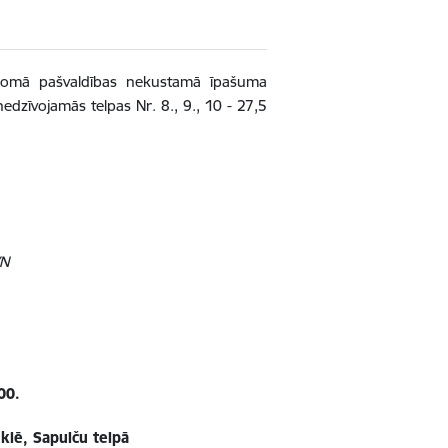
iznomā pašvaldības nekustamā īpašuma
dzīvojamās telpas Nr. 8., 9., 10 - 27,5
VN
00.
uklē, Sapulču telpā