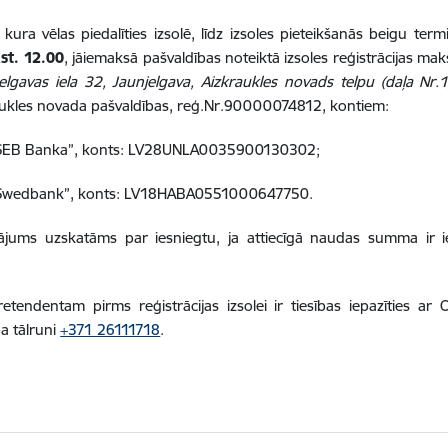
 kura vēlas piedalīties izsolē, līdz izsoles pieteikšanās beigu te
kst. 12.00
, jāiemaksā pašvaldības noteiktā izsoles reģistrācijas ma
elgavas iela 32, Jaunjelgava, Aizkraukles novads telpu (daļa Nr.1
aukles novada pašvaldības, reģ.Nr.90000074812, kontiem:
SEB Banka”, konts: LV28UNLA0035900130302;
Swedbank”, konts: LV18HABA0551000647750.
ājums uzskatāms par iesniegtu, ja attiecīgā naudas summa ir i
retendentam pirms reģistrācijas izsolei ir tiesības iepazīties ar 
pa tālruni
+371 26111718
.