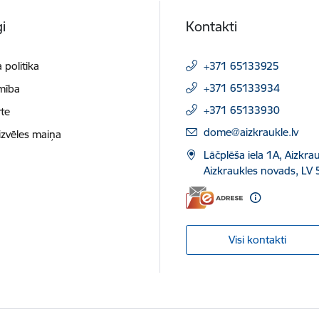
i
Kontakti
 politika
+371 65133925
+371 65133934
mība
+371 65133930
te
E-pasts:
dome@aizkraukle.lv
izvēles maiņa
Lāčplēša iela 1A, Aizkrau
Aizkraukles novads, LV 
Visi kontakti