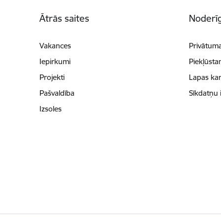
Kājene
Ātrās saites
Noderīg
Vakances
Privātuma
Iepirkumi
Piekļūsta
Projekti
Lapas kar
Pašvaldība
Sīkdatņu 
Izsoles