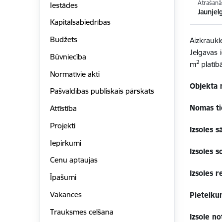
Atrašanā
Iestādes
Jaunjel
Kapitālsabiedrības
Budžets
Aizkrauk
Jelgavas 
Būvniecība
2
m
platīb
Normatīvie akti
Objekta 
Pašvaldības publiskais pārskats
Nomas ti
Attīstība
Projekti
Izsoles 
Iepirkumi
Izsoles so
Cenu aptaujas
Izsoles r
Īpašumi
Vakances
Pieteiku
Trauksmes celšana
Izsole no