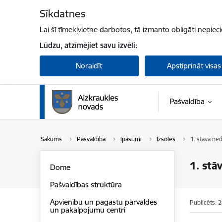
Pāriet uz lapas saturu
Sīkdatnes
Lai šī tīmekļvietne darbotos, tā izmanto obligāti nepiec
Lūdzu, atzīmējiet savu izvēli:
Noraidīt
Apstiprināt visas
Pašvaldība
Sākums
Pašvaldība
Īpašumi
Izsoles
1. stāva ned
1. stā
Dome
Pašvaldības struktūra
Apvienību un pagastu pārvaldes
Publicēts: 
un pakalpojumu centri