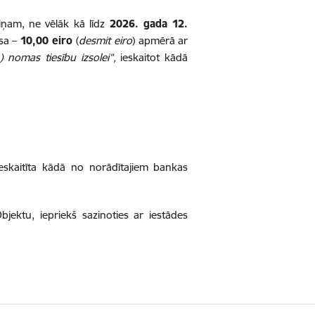
rmiņam, ne vēlāk kā līdz
2026. gada 12.
ksa –
10,00 eiro
(
desmit eiro
)
apmērā ar
) nomas tiesību izsolei”,
ieskaitot kādā
eskaitīta kādā no norādītajiem bankas
Objektu, iepriekš sazinoties ar iestādes