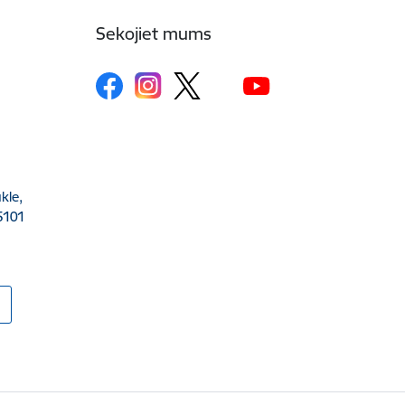
Sekojiet mums
kle,
5101