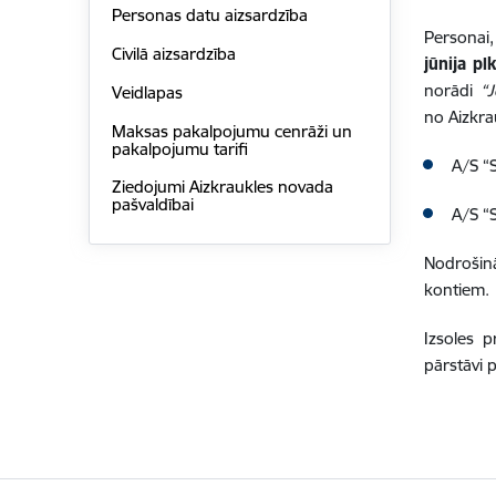
Personas datu aizsardzība
Personai,
Civilā aizsardzība
jūnija pl
norādi
“J
Veidlapas
no Aizkr
Maksas pakalpojumu cenrāži un
pakalpojumu tarifi
A/S “
Ziedojumi Aizkraukles novada
pašvaldībai
A/S “
Nodrošin
kontiem.
Izsoles p
pārstāvi 