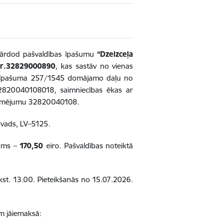
i pārdod pašvaldības īpašumu
“Dzelzceļa
 Nr.32829000890
, kas sastāv no vienas
opīpašuma 257/1545 domājamo daļu no
820040108018, saimniecības ēkas ar
zīmējumu 32820040108.
ovads, LV–5125.
jums –
170,50
eiro. Pašvaldības noteiktā
kst. 13.00. Pieteikšanās no 15.07.2026.
am jāiemaksā: