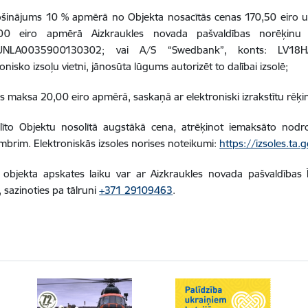
šinājums 10 % apmērā no Objekta nosacītās cenas 170,50 eiro un
0 eiro apmērā Aizkraukles novada pašvaldības norēķinu
UNLA0035900130302; vai A/S “Swedbank”, konts: LV18H
onisko izsoļu vietni, jānosūta lūgums autorizēt to dalībai izsolē;
s maksa 20,00 eiro apmērā, saskaņā ar elektroniski izrakstītu rēķin
līto Objektu nosolītā augstākā cena, atrēķinot iemaksāto nodr
mbrim. Elektroniskās izsoles norises noteikumi:
https://izsoles.ta.g
 objekta apskates laiku var ar Aizkraukles novada pašvaldīb
i, sazinoties pa tālruni
+371 29109463
.