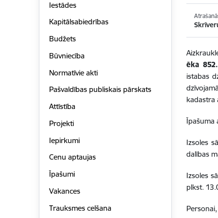
Iestādes
Atrašanā
Kapitālsabiedrības
Skrīver
Budžets
Aizkrauk
Būvniecība
ēka 852.
Normatīvie akti
istabas d
dzīvojam
Pašvaldības publiskais pārskats
kadastra
Attīstība
Īpašuma a
Projekti
Iepirkumi
Izsoles 
dalības 
Cenu aptaujas
Īpašumi
Izsoles s
plkst. 13
Vakances
Trauksmes celšana
Personai,