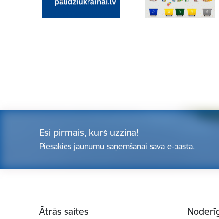
Esi pirmais, kurš uzzina!
Piesakies jaunumu saņemšanai savā e-pastā.
Kājene
Ātrās saites
Noderīg