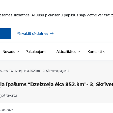
iešamās sīkdatnes. Ar Jūsu piekrišanu papildus šajā vietnē var tikt i
Pārvaldīt sīkdatnes
Novads
Pakalpojumi
Aktualitātes
Kontakti
ašums “Dzelzceļa ēka 852.km”- 3, Skrīveru pagastā
ļa īpašums “Dzelzceļa ēka 852.km”- 3, Skrīve
ņot tekstu
19.06.2026.