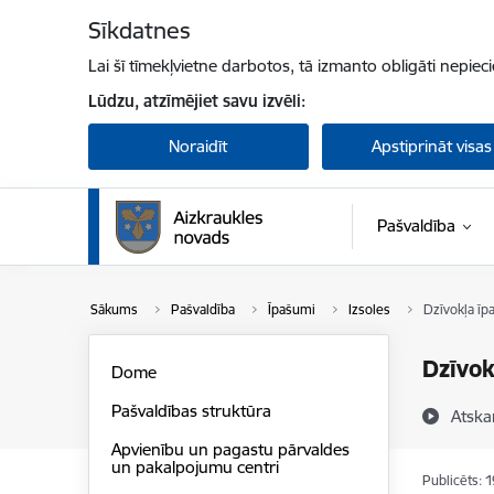
Pāriet uz lapas saturu
Sīkdatnes
Lai šī tīmekļvietne darbotos, tā izmanto obligāti nepiec
Lūdzu, atzīmējiet savu izvēli:
Noraidīt
Apstiprināt visas
Pašvaldība
Sākums
Pašvaldība
Īpašumi
Izsoles
Dzīvokļa īp
Dzīvok
Dome
Pašvaldības struktūra
Atska
Apvienību un pagastu pārvaldes
un pakalpojumu centri
Publicēts: 