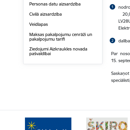
Personas datu aizsardzība
nodro
20,0
Civilā aizsardzība
LV28
Veidlapas
Elektr
Maksas pakalpojumu cenrāži un
pakalpojumu tarifi
dalība
Ziedojumi Aizkraukles novada
Par noso
pašvaldībai
15. septe
Saskaņot
speciālist