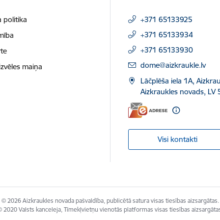
 politika
+371 65133925
+371 65133934
mība
+371 65133930
te
E-pasts:
dome@aizkraukle.lv
izvēles maiņa
Lāčplēša iela 1A, Aizkrau
Aizkraukles novads, LV 
Visi kontakti
© 2026 Aizkraukles novada pašvaldība, publicētā satura visas tiesības aizsargātas.
 2020 Valsts kanceleja, Tīmekļvietņu vienotās platformas visas tiesības aizsargāta