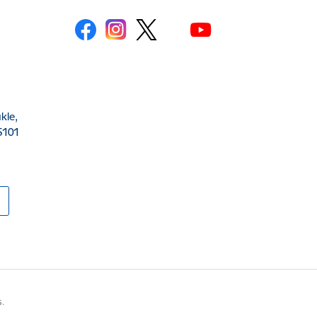
kle,
5101
s.