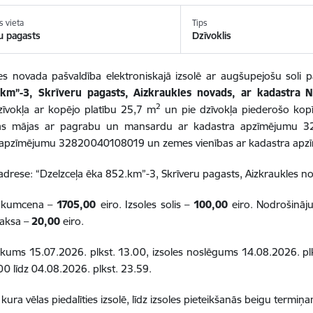
s vieta
Tips
u pagasts
Dzīvoklis
les novada pašvaldība elektroniskajā izsolē ar augšupejošu sol
km”-3, Skrīveru pagasts, Aizkraukles novads, ar kadastra
2
zīvokļa ar kopējo platību 25,7 m
un pie dzīvokļa piederošo k
ās mājas ar pagrabu un mansardu ar kadastra apzīmējumu 32
 apzīmējumu 32820040108019 un zemes vienības ar kadastra ap
drese: “Dzelzceļa ēka 852.km”-3, Skrīveru pagasts, Aizkraukles n
sākumcena –
1705,00
eiro. Izsoles solis –
100,00
eiro. Nodrošinā
maksa –
20,00
eiro.
ākums 15.07.2026. plkst. 13.00, izsoles noslēgums 14.08.2026. pl
.00 līdz 04.08.2026. plkst. 23.59.
 kura vēlas piedalīties izsolē, līdz izsoles pieteikšanās beigu termiņ