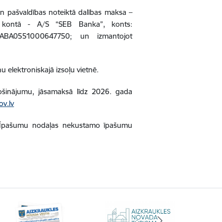
 pašvaldības noteiktā dalības maksa –
 kontā - A/S “SEB Banka”, konts:
ABA0551000647750; un izmantojot
u elektroniskajā izsoļu vietnē.
ošinājumu, jāsamaksā līdz 2026. gada
ov.lv
as Īpašumu nodaļas nekustamo īpašumu