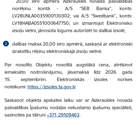
20,00 eiro apmērā Aizkraukles novada pašvaldības
norēķinu kontā - A/S “SEB Banka”, konts:
LV28UNLA0035900130302; vai A/S “Swedbank”, konts:
LV18HABA0551000647750; un izmantojot Elektronisko
izsoļu vietni, jānosūta lūgums autorizēt to dalībai izsolē;
dalības maksa 20,00 eiro apmērā, saskaņā ar elektroniski
izrakstītu rēķinu elektroniskajā izsoļu vietnē.
Par nosolīto Objektu nosolītā augstākā cena, atrēķinot
iemaksāto nodrošinājumu, jāsamaksā līdz 2026. gada
15. septembrim. Elektroniskās izsoles norises
noteikumi:
https://izsoles.ta.gov.lv
Saskaņot objekta apskates laiku var ar Aizkraukles novada
pašvaldības Īpašumu nodaļas nekustamo īpašumu speciālisti,
sazinoties pa tālruni
+371 29109463
.