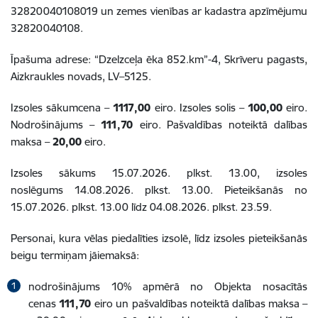
32820040108019 un zemes vienības ar kadastra apzīmējumu
32820040108.
Īpašuma adrese: “Dzelzceļa ēka 852.km”-4, Skrīveru pagasts,
Aizkraukles novads, LV–5125.
Izsoles sākumcena –
1117,00
eiro. Izsoles solis –
100,00
eiro.
Nodrošinājums –
111,70
eiro. Pašvaldības noteiktā dalības
maksa –
20,00
eiro.
Izsoles sākums 15.07.2026. plkst. 13.00, izsoles
noslēgums 14.08.2026. plkst. 13.00. Pieteikšanās no
15.07.2026. plkst. 13.00 līdz 04.08.2026. plkst. 23.59.
Personai, kura vēlas piedalīties izsolē, līdz izsoles pieteikšanās
beigu termiņam jāiemaksā:
nodrošinājums 10% apmērā no Objekta nosacītās
cenas
111,70
eiro un pašvaldības noteiktā dalības maksa –