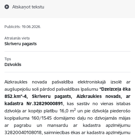
Atskaņot tekstu
Publicēts: 19.06.2026.
Atrašanās vieta
Skrīveru pagasts
Tips
Dzīvoklis
Aizkraukles novada pašvaldība elektroniskajā izsolē ar
augšupejošu soli pārdod pašvaldības īpašumu
“Dzelzceļa ēka
852.km”-4, Skrīveru pagasts, Aizkraukles novads, ar
kadastra Nr.32829000891
, kas sastāv no vienas istabas
2
dzīvokļa ar kopējo platību 16,0 m
un pie dzīvokļa piederošo
kopīpašuma 160/1545 domājamo daļu no dzīvojamās mājas
ar pagrabu un mansardu ar kadastra apzīmējumu
32820040108018, saimniecības ēkas ar kadastra apzīmējumu