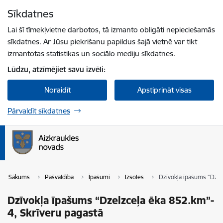
Pāriet uz lapas saturu
Sīkdatnes
Spied
lai meklētu
Enter
Lai šī tīmekļvietne darbotos, tā izmanto obligāti nepieciešamās
sīkdatnes. Ar Jūsu piekrišanu papildus šajā vietnē var tikt
izmantotas statistikas un sociālo mediju sīkdatnes.
Lūdzu, atzīmējiet savu izvēli:
Noraidīt
Apstiprināt visas
Pārvaldīt sīkdatnes
Sākums
Pašvaldība
Īpašumi
Izsoles
Dzīvokļa īpašums “Dzel
Dzīvokļa īpašums “Dzelzceļa ēka 852.km”-
4, Skrīveru pagastā