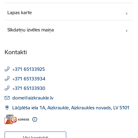
Lapas karte
Sīkdatņu izvēles maiņa
Kontakti
+371 65133925
+371 65133934
+371 65133930
E-pasts:
dome@aizkraukle.lv
Lāčplēša iela 1A, Aizkraukle, Aizkraukles novads, LV 5101
Visi kontakti