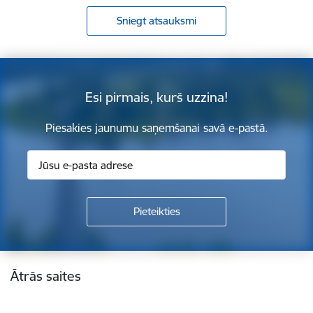
Sniegt atsauksmi
Esi pirmais, kurš uzzina!
Piesakies jaunumu saņemšanai savā e-pastā.
Kājene
Ātrās saites