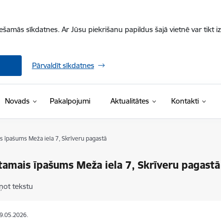
iešamās sīkdatnes. Ar Jūsu piekrišanu papildus šajā vietnē var tikt i
Pārvaldīt sīkdatnes
Novads
Pakalpojumi
Aktualitātes
Kontakti
 īpašums Meža iela 7, Skrīveru pagastā
amais īpašums Meža iela 7, Skrīveru pagastā
ņot tekstu
29.05.2026.