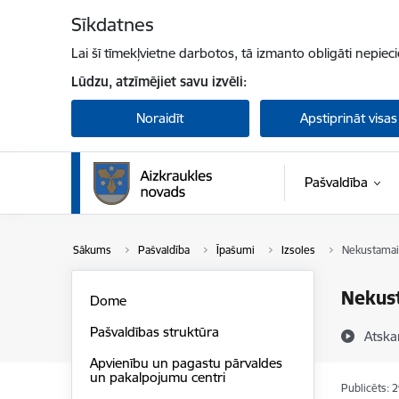
Pāriet uz lapas saturu
Sīkdatnes
Lai šī tīmekļvietne darbotos, tā izmanto obligāti nepiec
Lūdzu, atzīmējiet savu izvēli:
Noraidīt
Apstiprināt visas
Pašvaldība
Sākums
Pašvaldība
Īpašumi
Izsoles
Nekustamais
Nekust
Dome
Pašvaldības struktūra
Atska
Apvienību un pagastu pārvaldes
un pakalpojumu centri
Publicēts: 