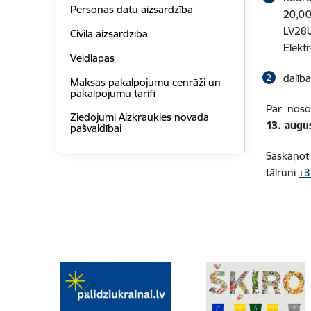
Personas datu aizsardzība
20,0
LV28
Civilā aizsardzība
Elektr
Veidlapas
dalība
Maksas pakalpojumu cenrāži un
pakalpojumu tarifi
Par noso
Ziedojumi Aizkraukles novada
13. augu
pašvaldībai
Saskaņot 
tālruni
+3