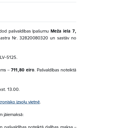
ārdod pašvaldības īpašumu
Meža iela 7,
astra Nr. 32820080320 un sastāv no
, LV–5125.
jums –
711,80 eiro
. Pašvaldības noteiktā
kst. 13.00.
tronisko izsoļu vietnē
.
am jāiemaksā:
 pašvaldības noteiktā dalības maksa –