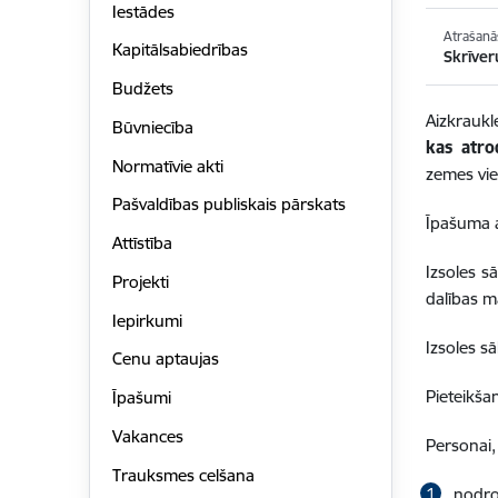
Iestādes
Atrašanā
Kapitālsabiedrības
Skrīver
Budžets
Aizkraukl
Būvniecība
kas atro
Normatīvie akti
zemes vi
Pašvaldības publiskais pārskats
Īpašuma a
Attīstība
Izsoles 
Projekti
dalības 
Iepirkumi
Izsoles 
Cenu aptaujas
Pieteikš
Īpašumi
Vakances
Personai,
Trauksmes celšana
nodro