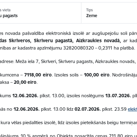
s vieta
Tips
u pagasts
Zeme
es novada pašvaldība elektroniskā izsolē ar augšupejošu soli p
das Skrīveros, Skrīveru pagastā, Aizkraukles novadā,
ar kad
enības ar kadastra apzīmējumu 32820080320 – 0,2311 ha platībā.
drese: Meža iela 7, Skrīveri, Skrīveru pagasts, Aizkraukles novads
sākumcena –
7118,00 eiro
. Izsoles solis –
100,00 eiro
. Nodrošinā
maksa –
20,00
eiro
.
sākums
12.06.2026.
plkst. 13.00, izsoles noslēgums
13.07.2026.
pl
anās no
12.06.2026.
plkst. 13.00 līdz
02.07.2026.
plkst. 23.59
elek
 kura vēlas piedalīties izsolē, līdz izsoles pieteikšanās beigu termiņ
šinājums 10 % apmērā no Objekta nosacītās cenas 711,80 eiro un