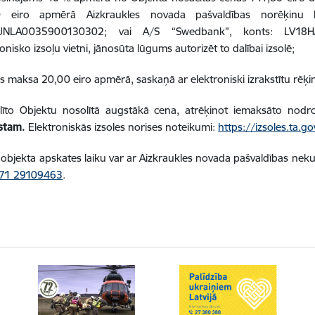
0 eiro apmērā Aizkraukles novada pašvaldības norēķinu
UNLA0035900130302; vai A/S “Swedbank”, konts: LV18H
onisko izsoļu vietni, jānosūta lūgums autorizēt to dalībai izsolē;
s maksa 20,00 eiro apmērā, saskaņā ar elektroniski izrakstītu rēķin
līto Objektu nosolītā augstākā cena, atrēķinot iemaksāto nodr
stam.
Elektroniskās izsoles norises noteikumi:
https://izsoles.ta.go
objekta apskates laiku var ar Aizkraukles novada pašvaldības neku
71 29109463
.