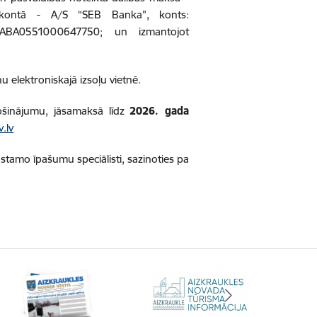
 kontā - A/S “SEB Banka”, konts:
ABA0551000647750; un izmantojot
u elektroniskajā izsoļu vietnē.
ošinājumu, jāsamaksā līdz
2026. gada
v.lv
stamo īpašumu speciālisti, sazinoties pa