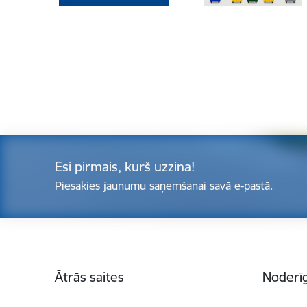
Esi pirmais, kurš uzzina!
Piesakies jaunumu saņemšanai savā e-pastā.
Kājene
Ātrās saites
Noderīg