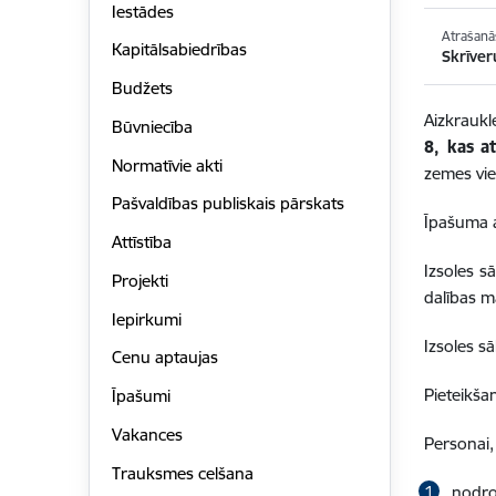
Iestādes
Atrašanā
Kapitālsabiedrības
Skrīver
Budžets
Aizkraukl
Būvniecība
8, kas a
Normatīvie akti
zemes vi
Pašvaldības publiskais pārskats
Īpašuma a
Attīstība
Izsoles 
Projekti
dalības 
Iepirkumi
Izsoles 
Cenu aptaujas
Pieteikš
Īpašumi
Vakances
Personai,
Trauksmes celšana
nodro