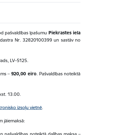
dod pašvaldības īpašumu
Piekrastes iela
adastra Nr. 32820100399 un sastāv no
ovads, LV–5125.
ums –
920,00 eiro
. Pašvaldības noteiktā
kst. 13.00.
tronisko izsoļu vietnē
.
am jāiemaksā:
 pašvaldības noteiktā dalības maksa –