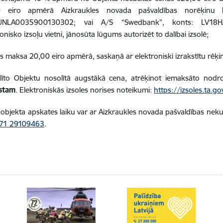
0 eiro apmērā Aizkraukles novada pašvaldības norēķinu
UNLA0035900130302; vai A/S “Swedbank”, konts: LV18H
onisko izsoļu vietni, jānosūta lūgums autorizēt to dalībai izsolē;
s maksa 20,00 eiro apmērā, saskaņā ar elektroniski izrakstītu rēķin
līto Objektu nosolītā augstākā cena, atrēķinot iemaksāto nodr
stam
. Elektroniskās izsoles norises noteikumi:
https://izsoles.ta.gov
objekta apskates laiku var ar Aizkraukles novada pašvaldības neku
71 29109463
.