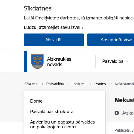
Pāriet uz lapas saturu
Sīkdatnes
Lai šī tīmekļvietne darbotos, tā izmanto obligāti nepiec
Lūdzu, atzīmējiet savu izvēli:
Noraidīt
Apstiprināt visas
Pašvaldība
Sākums
Pašvaldība
Īpašumi
Izsoles
Nekustamais
Nekust
Dome
Pašvaldības struktūra
Atska
Apvienību un pagastu pārvaldes
un pakalpojumu centri
Publicēts: 