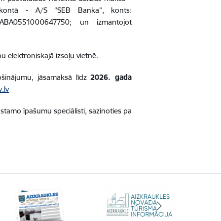
 kontā - A/S “SEB Banka”, konts:
ABA0551000647750; un izmantojot
u elektroniskajā izsoļu vietnē.
ošinājumu, jāsamaksā līdz
2026. gada
.lv
stamo īpašumu speciālisti, sazinoties pa