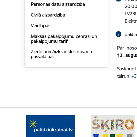
Personas datu aizsardzība
20,0
LV28
Civilā aizsardzība
Elektr
Veidlapas
dalība
Maksas pakalpojumu cenrāži un
pakalpojumu tarifi
Par noso
Ziedojumi Aizkraukles novada
13. augu
pašvaldībai
Saskaņot 
tālruni
+3