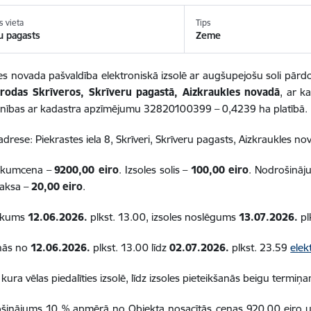
s vieta
Tips
u pagasts
Zeme
es novada pašvaldība elektroniskā izsolē ar augšupejošu soli pār
trodas Skrīveros, Skrīveru pagastā, Aizkraukles novadā
, ar k
enības ar kadastra apzīmējumu 32820100399 – 0,4239 ha platībā.
drese: Piekrastes iela 8, Skrīveri, Skrīveru pagasts, Aizkraukles n
sākumcena –
9200,00 eiro
. Izsoles solis –
100,00
eiro
. Nodrošināj
maksa –
20,00
eiro
.
sākums
12.06.2026.
plkst. 13.00, izsoles noslēgums
13.07.2026.
pl
anās no
12.06.2026.
plkst. 13.00 līdz
02.07.2026.
plkst. 23.59
elek
 kura vēlas piedalīties izsolē, līdz izsoles pieteikšanās beigu termiņ
šinājums 10 % apmērā no Objekta nosacītās cenas 920,00 eiro un