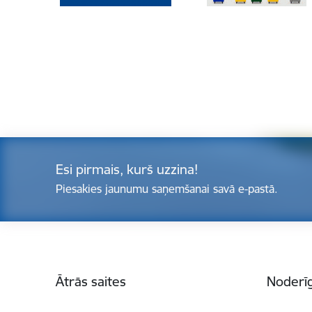
Esi pirmais, kurš uzzina!
Piesakies jaunumu saņemšanai savā e-pastā.
Kājene
Ātrās saites
Noderīg