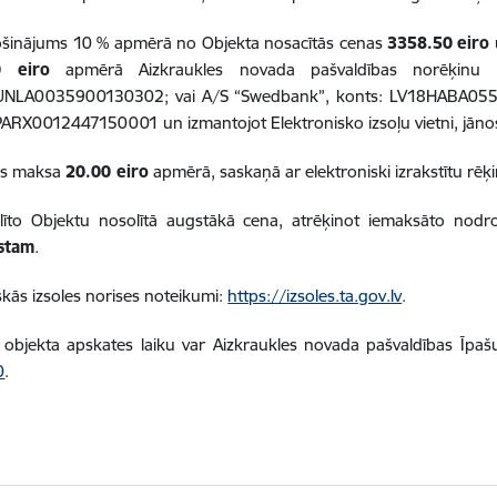
šinājums 10 % apmērā no Objekta nosacītās cenas
3358.50
eiro
0
eiro
apmērā Aizkraukles novada pašvaldības norēķinu
NLA0035900130302; vai A/S “Swedbank”, konts: LV18HABA05510
ARX0012447150001 un izmantojot Elektronisko izsoļu vietni, jānosū
as maksa
20.00 eiro
apmērā, saskaņā ar elektroniski izrakstītu rēķi
līto Objektu nosolītā augstākā cena, atrēķinot iemaksāto nodr
stam
.
skās izsoles norises noteikumi:
https://izsoles.ta.gov.lv
.
objekta apskates laiku var Aizkraukles novada pašvaldības Īpaš
0
.