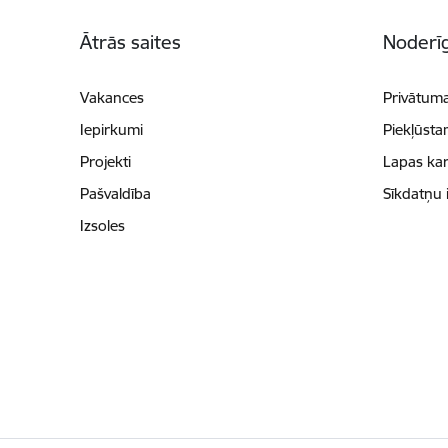
Kājene
Ātrās saites
Noderīg
Vakances
Privātuma
Iepirkumi
Piekļūsta
Projekti
Lapas kar
Pašvaldība
Sīkdatņu 
Izsoles