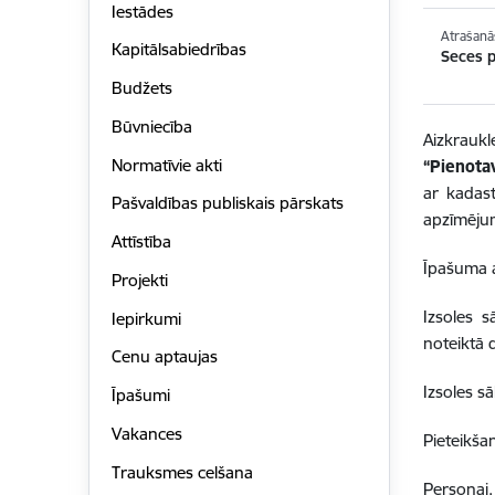
Iestādes
Atrašanā
Kapitālsabiedrības
Seces 
Budžets
Būvniecība
Aizkrauk
Normatīvie akti
“Pienota
ar kadas
Pašvaldības publiskais pārskats
apzīmēj
Attīstība
Īpašuma a
Projekti
Izsoles 
Iepirkumi
noteiktā 
Cenu aptaujas
Izsoles 
Īpašumi
Vakances
Pieteikš
Trauksmes celšana
Personai,