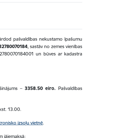
i pārdod pašvaldības nekustamo īpašumu
 32780070184
, sastāv no zemes vienības
32780070184001 un būves ar kadastra
šinājums –
3358.50 eiro.
Pašvaldības
kst. 13.00.
tronisko izsoļu vietnē
.
ņam jāiemaksā: