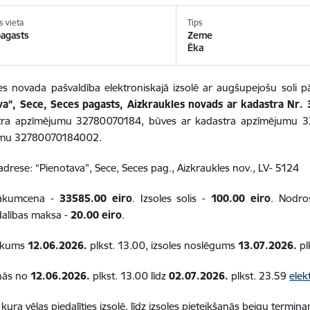
s vieta
Tips
pagasts
Zeme
Ēka
les novada pašvaldība elektroniskajā izsolē ar augšupejošu sol
va”, Sece, Seces pagasts, Aizkraukles novads ar kadastra Nr.
tra apzīmējumu 32780070184, būves ar kadastra apzīmējumu 
umu 32780070184002.
drese: “Pienotava”, Sece, Seces pag., Aizkraukles nov., LV- 5124
sākumcena -
33585.00
eiro
. Izsoles solis -
100.00
eiro
. Nodro
dalības maksa -
20.00
eiro
.
sākums
12.06.2026.
plkst. 13.00, izsoles noslēgums
13.07.2026.
pl
anās no
12.06.2026.
plkst. 13.00 līdz
02.07.2026.
plkst. 23.59
elek
 kura vēlas piedalīties izsolē, līdz izsoles pieteikšanās beigu termi