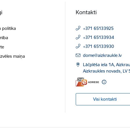
i
Kontakti
 politika
+371 65133925
+371 65133934
mība
+371 65133930
te
E-pasts:
dome@aizkraukle.lv
izvēles maiņa
Lāčplēša iela 1A, Aizkrau
Aizkraukles novads, LV 
Visi kontakti