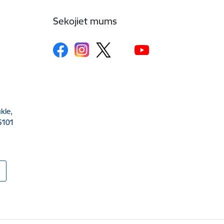
Sekojiet mums
kle,
5101