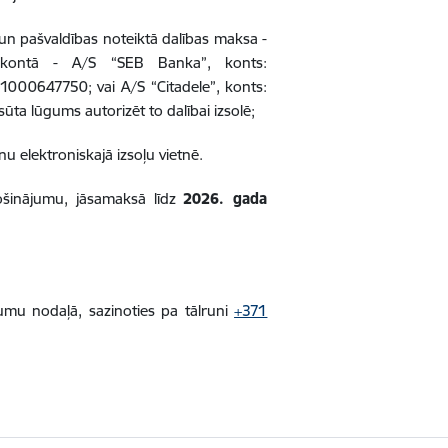
un pašvaldības noteiktā dalības maksa -
 kontā - A/S “SEB Banka”, konts:
00647750; vai A/S “Citadele”, konts:
ta lūgums autorizēt to dalībai izsolē;
nu elektroniskajā izsoļu vietnē.
ošinājumu, jāsamaksā līdz
2026. gada
umu nodaļā, sazinoties pa tālruni
+371