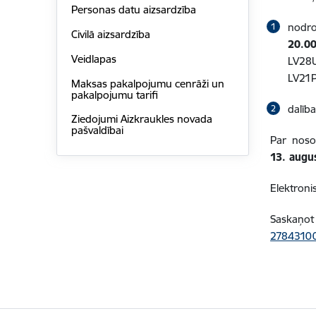
Personas datu aizsardzība
nodro
Civilā aizsardzība
20.0
Veidlapas
LV28U
LV21P
Maksas pakalpojumu cenrāži un
pakalpojumu tarifi
dalīb
Ziedojumi Aizkraukles novada
pašvaldībai
Par noso
13. augu
Elektroni
Saskaņot 
2784310