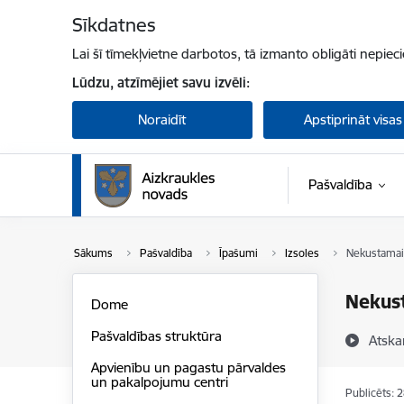
Pāriet uz lapas saturu
Sīkdatnes
Lai šī tīmekļvietne darbotos, tā izmanto obligāti nepiec
Lūdzu, atzīmējiet savu izvēli:
Noraidīt
Apstiprināt visas
Pašvaldība
Sākums
Pašvaldība
Īpašumi
Izsoles
Nekustamai
Nekust
Dome
Pašvaldības struktūra
Atska
Apvienību un pagastu pārvaldes
un pakalpojumu centri
Publicēts: 