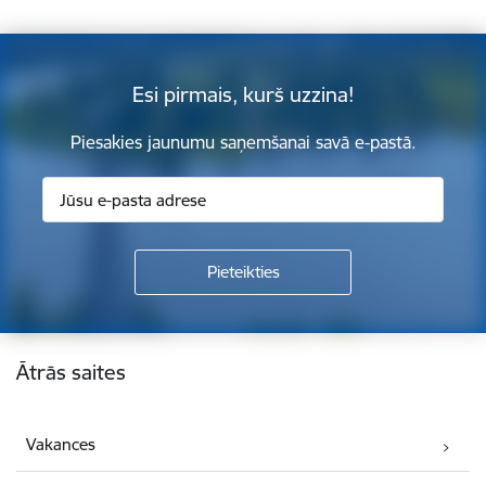
Esi pirmais, kurš uzzina!
Piesakies jaunumu saņemšanai savā e-pastā.
Kājene
Ātrās saites
Vakances