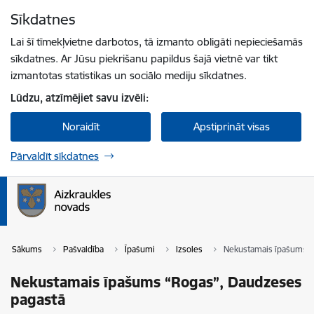
Pāriet uz lapas saturu
Sīkdatnes
Spied
lai meklētu
Enter
Lai šī tīmekļvietne darbotos, tā izmanto obligāti nepieciešamās
sīkdatnes. Ar Jūsu piekrišanu papildus šajā vietnē var tikt
izmantotas statistikas un sociālo mediju sīkdatnes.
Lūdzu, atzīmējiet savu izvēli:
Noraidīt
Apstiprināt visas
Pārvaldīt sīkdatnes
Sākums
Pašvaldība
Īpašumi
Izsoles
Nekustamais īpašums “
Nekustamais īpašums “Rogas”, Daudzeses
pagastā