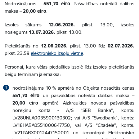
Nodrošinājums –
551,70 eiro
. Pašvaldības noteiktā dalības
maksa –
20,00 eiro
.
Izsoles sākums
12.06.2026.
plkst. 13.00, izsoles
noslēgums
13.07.2026.
plkst. 13.00.
Pieteikšanās no
12.06.2026.
plkst. 13.00 līdz
02.07.2026.
plkst. 23.59
elektronisko izsoļu vietnē
.
Personai, kura vēlas piedalīties izsolē līdz izsoles pieteikšanās
beigu termiņam jāiemaksā:
nodrošinājums 10 % apmērā no Objekta nosacītās cenas
551,70 eiro
un pašvaldības noteiktā dalības maksa –
20,00
eiro
apmērā Aizkraukles novada pašvaldības
norēķinu kontā - A/S “SEB Banka”, konts:
LV28UNLA0035900130302; vai A/S “Swedbank”, konts:
LV18HABA0551000647750; vai A/S “Citadele”, konts:
LV21PARX0012447150001 un izmantojot Elektronisko