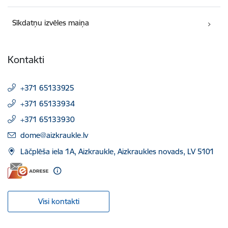
Sīkdatņu izvēles maiņa
Kontakti
+371 65133925
+371 65133934
+371 65133930
E-pasts:
dome@aizkraukle.lv
Lāčplēša iela 1A, Aizkraukle, Aizkraukles novads, LV 5101
Visi kontakti