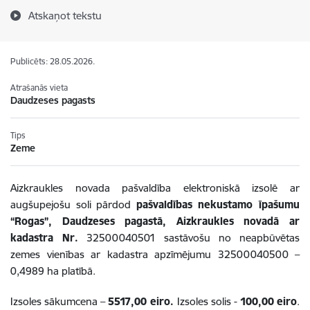
Atskaņot tekstu
Publicēts: 28.05.2026.
Atrašanās vieta
Daudzeses pagasts
Tips
Zeme
Aizkraukles novada pašvaldība elektroniskā izsolē ar
augšupejošu soli pārdod
pašvaldības nekustamo īpašumu
“Rogas”, Daudzeses pagastā, Aizkraukles novadā ar
kadastra Nr.
32500040501 sastāvošu no neapbūvētas
zemes vienības ar kadastra apzīmējumu 32500040500 –
0,4989 ha platībā.
Izsoles sākumcena –
5517,00 eiro.
Izsoles solis -
100,00
eiro
.