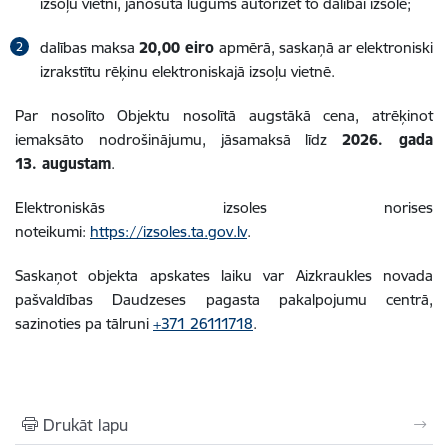
izsoļu vietni, jānosūta lūgums autorizēt to dalībai izsolē;
dalības maksa
20,00 eiro
apmērā, saskaņā ar elektroniski
izrakstītu rēķinu elektroniskajā izsoļu vietnē.
Par nosolīto Objektu nosolītā augstākā cena, atrēķinot
iemaksāto nodrošinājumu, jāsamaksā līdz
2026. gada
13. augustam
.
Elektroniskās izsoles norises
noteikumi:
https://izsoles.ta.gov.lv
.
Saskaņot objekta apskates laiku var Aizkraukles novada
pašvaldības Daudzeses pagasta pakalpojumu centrā,
sazinoties pa tālruni
+371 26111718
.
Drukāt lapu