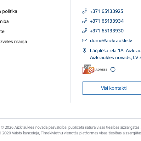
 politika
+371 65133925
+371 65133934
mība
+371 65133930
te
E-pasts:
dome@aizkraukle.lv
izvēles maiņa
Lāčplēša iela 1A, Aizkrau
Aizkraukles novads, LV 
Visi kontakti
© 2026 Aizkraukles novada pašvaldība, publicētā satura visas tiesības aizsargātas.
 2020 Valsts kanceleja, Tīmekļvietņu vienotās platformas visas tiesības aizsargāta