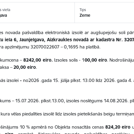
s vieta
Tips
gava
Zeme
es novada pašvaldība elektroniskā izsolē ar augšupejošu soli p
tu iela 6, Jaunjelgava, Aizkraukles novadā ar kadastra Nr.
320
tra apzīmējumu 32070022607 – 0,1695 ha platībā.
sākumcena –
8242,00 eiro.
Izsoles solis - 1
00,00
eiro
. Nodrošināj
maksa –
20,00 eiro
.
nās izsolei
-
no2026 .gada 15. jūlija plkst. 13.00 līdz 2026. gada 4
ākums – 15.07.2026. plkst.13.00, izsoles noslēgums 14.08.2026. pl
 kura vēlas piedalīties izsolē līdz izsoles pieteikšanās beigu termiņ
šinājums 10 % apmērā no Objekta nosacītās cenas
824,20 eiro