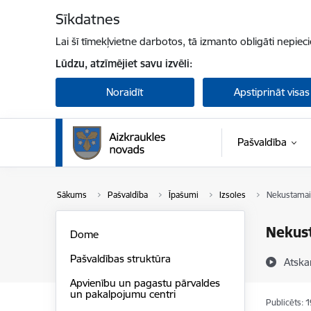
Pāriet uz lapas saturu
Sīkdatnes
Lai šī tīmekļvietne darbotos, tā izmanto obligāti nepiec
Lūdzu, atzīmējiet savu izvēli:
Noraidīt
Apstiprināt visas
Pašvaldība
Sākums
Pašvaldība
Īpašumi
Izsoles
Nekustamais
Nekust
Dome
Pašvaldības struktūra
Atska
Apvienību un pagastu pārvaldes
un pakalpojumu centri
Publicēts: 