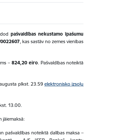
ārdod
pašvaldības nekustamo īpašumu
70022607
, kas sastāv no zemes vienības
ums –
824,20 eiro
. Pašvaldības noteiktā
. augusta plkst. 23.59
elektronisko izsoļu
kst. 13.00.
am jāiemaksā:
un pašvaldības noteiktā dalības maksa –