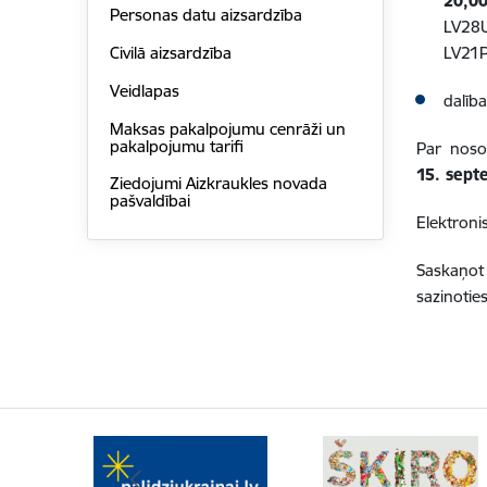
20,0
Personas datu aizsardzība
LV28U
LV21P
Civilā aizsardzība
Veidlapas
dalīb
Maksas pakalpojumu cenrāži un
pakalpojumu tarifi
Par noso
15. sept
Ziedojumi Aizkraukles novada
pašvaldībai
Elektroni
Saskaņot
sazinotie