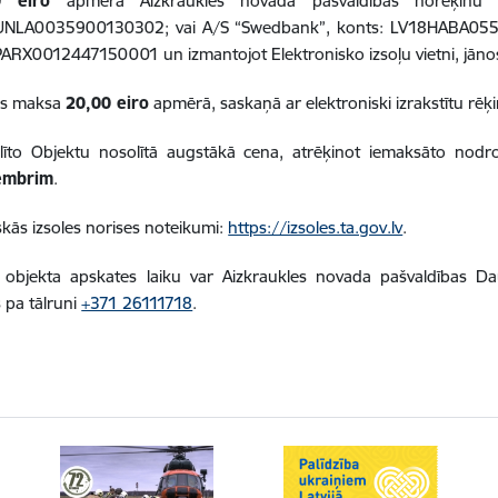
0
eiro
apmērā Aizkraukles novada pašvaldības norēķinu
NLA0035900130302; vai A/S “Swedbank”, konts: LV18HABA05510
ARX0012447150001 un izmantojot Elektronisko izsoļu vietni, jānosū
as maksa
20,00 eiro
apmērā, saskaņā ar elektroniski izrakstītu rēķi
līto Objektu nosolītā augstākā cena, atrēķinot iemaksāto nodr
embrim
.
skās izsoles norises noteikumi:
https://izsoles.ta.gov.lv
.
 objekta apskates laiku var Aizkraukles novada pašvaldības D
s pa tālruni
+371 26111718
.