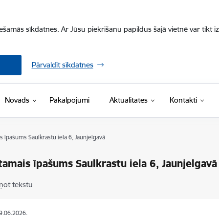
iešamās sīkdatnes. Ar Jūsu piekrišanu papildus šajā vietnē var tikt i
Pārvaldīt sīkdatnes
Novads
Pakalpojumi
Aktualitātes
Kontakti
 īpašums Saulkrastu iela 6, Jaunjelgavā
amais īpašums Saulkrastu iela 6, Jaunjelgavā
ņot tekstu
19.06.2026.