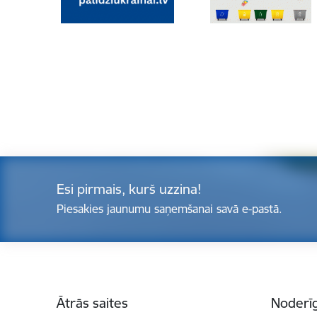
Esi pirmais, kurš uzzina!
Piesakies jaunumu saņemšanai savā e-pastā.
Kājene
Ātrās saites
Noderīg