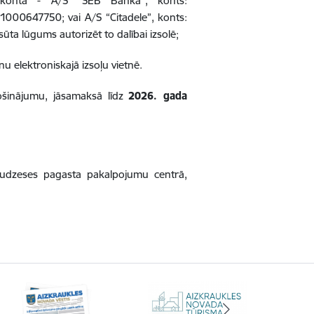
 kontā - A/S “SEB Banka”, konts:
00647750; vai A/S “Citadele”, konts:
ta lūgums autorizēt to dalībai izsolē;
nu elektroniskajā izsoļu vietnē.
ošinājumu, jāsamaksā līdz
2026. gada
audzeses pagasta pakalpojumu centrā,