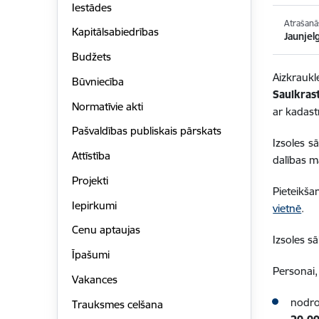
Iestādes
Atrašanā
Kapitālsabiedrības
Jaunjel
Budžets
Aizkraukl
Būvniecība
Saulkras
Normatīvie akti
ar kadas
Pašvaldības publiskais pārskats
Izsoles 
Attīstība
dalības 
Projekti
Pieteikša
Iepirkumi
vietnē
.
Cenu aptaujas
Izsoles s
Īpašumi
Personai,
Vakances
nodro
Trauksmes celšana