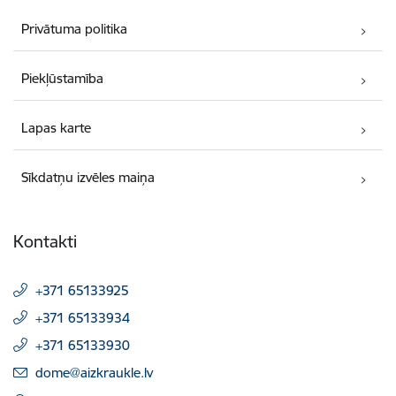
Privātuma politika
Piekļūstamība
Lapas karte
Sīkdatņu izvēles maiņa
Kontakti
+371 65133925
+371 65133934
+371 65133930
E-pasts:
dome@aizkraukle.lv