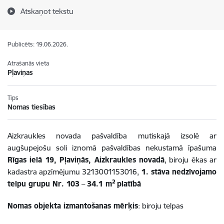
Atskaņot tekstu
Publicēts: 19.06.2026.
Atrašanās vieta
Pļaviņas
Tips
Nomas tiesības
Aizkraukles novada pašvaldība mutiskajā izsolē ar
augšupejošu soli iznomā pašvaldības nekustamā īpašuma
Rīgas ielā 19, Pļaviņās, Aizkraukles novadā
, biroju ēkas ar
kadastra apzīmējumu 3213001153016,
1. stāva nedzīvojamo
2
telpu grupu Nr. 103
–
34.1 m
platībā
Nomas objekta izmantošanas mērķis
: biroju telpas