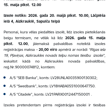
15. maija plkst. 12.00
Izsole notiks:
2026. gada 20. maijā plkst. 10.00,
Lāčplēša
ielā 4, Aizkrauklē, Sapulču telpā
Personai, kura vēlas piedalīties izsolē, līdz izsoles pieteikšanās
beigu termiņam, ne vēlāk kā līdz
2026. gada 15. maija
plkst. 12.00
, jāiemaksā pašvaldības noteiktā izsoles
reģistrācijas maksa –
20,00 eiro
apmērā ar norādi
“Rīgas iela
19, Pļaviņas, Aizkraukles novads telpu nomas tiesību izsolei”,
ieskaitot kādā no Aizkraukles novada pašvaldības,
reģ.Nr.90000074812, kontiem:
A/S “SEB Banka”, konts: LV28UNLA0035900130302;
A/S “Swedbank”, konts: LV18HABA0551000647750.
A/S “Citadele”, konts: LV21PARX0012447150001 .
Izsoles pretendentam pirms reģistrācijas izsolei ir tiesības