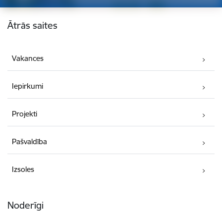
Kājene
Ātrās saites
Vakances
Iepirkumi
Projekti
Pašvaldība
Izsoles
Noderīgi