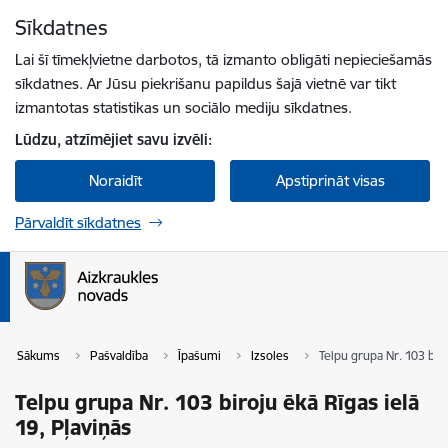
Pāriet uz lapas saturu
Sīkdatnes
Spied
lai meklētu
Enter
Lai šī tīmekļvietne darbotos, tā izmanto obligāti nepieciešamās
sīkdatnes. Ar Jūsu piekrišanu papildus šajā vietnē var tikt
izmantotas statistikas un sociālo mediju sīkdatnes.
Lūdzu, atzīmējiet savu izvēli:
Noraidīt
Apstiprināt visas
Pārvaldīt sīkdatnes
Sākums
Pašvaldība
Īpašumi
Izsoles
Telpu grupa Nr. 103 biro
Telpu grupa Nr. 103 biroju ēkā Rīgas ielā
19, Pļaviņās