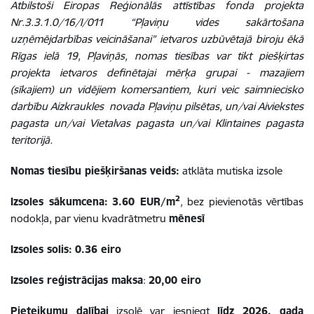
Atbilstoši Eiropas Reģionālās attīstības fonda projekta
Nr.3.3.1.0/16/I/011 “Pļaviņu vides sakārtošana
uzņēmējdarbības veicināšanai” ietvaros uzbūvētajā biroju ēkā
Rīgas ielā 19, Pļaviņās, nomas tiesības var tikt piešķirtas
projekta ietvaros definētajai mērķa grupai - mazajiem
(sīkajiem) un vidējiem komersantiem, kuri veic saimniecisko
darbību Aizkraukles novada Pļaviņu pilsētas, un/vai Aiviekstes
pagasta un/vai Vietalvas pagasta un/vai Klintaines pagasta
teritorijā.
Nomas tiesību piešķiršanas veids:
atklāta mutiska izsole
2
Izsoles sākumcena:
3.60 EUR/m
,
bez pievienotās vērtības
nodokļa, par vienu kvadrātmetru
mēnesī
Izsoles solis:
0.36 eiro
Izsoles reģistrācijas maksa
:
20,00 eiro
Pieteikumu dalībai
izsolē var iesniegt
līdz 2026. gada