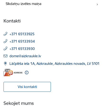
Sīkdatņu izvēles maiņa
Kontakti
+371 65133925
+371 65133934
+371 65133930
E-pasts:
dome@aizkraukle.lv
Lāčplēša iela 1A, Aizkraukle, Aizkraukles novads, LV 5101
Visi kontakti
Sekojiet mums