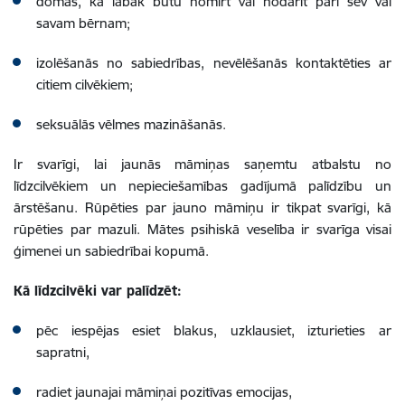
domas, ka labāk būtu nomirt vai nodarīt pāri sev vai
savam bērnam;
izolēšanās no sabiedrības, nevēlēšanās kontaktēties ar
citiem cilvēkiem;
seksuālās vēlmes mazināšanās.
Ir svarīgi, lai jaunās māmiņas saņemtu atbalstu no
līdzcilvēkiem un nepieciešamības gadījumā palīdzību un
ārstēšanu. Rūpēties par jauno māmiņu ir tikpat svarīgi, kā
rūpēties par mazuli. Mātes psihiskā veselība ir svarīga visai
ģimenei un sabiedrībai kopumā.
Kā līdzcilvēki var palīdzēt:
pēc iespējas esiet blakus, uzklausiet, izturieties ar
sapratni,
radiet jaunajai māmiņai pozitīvas emocijas,