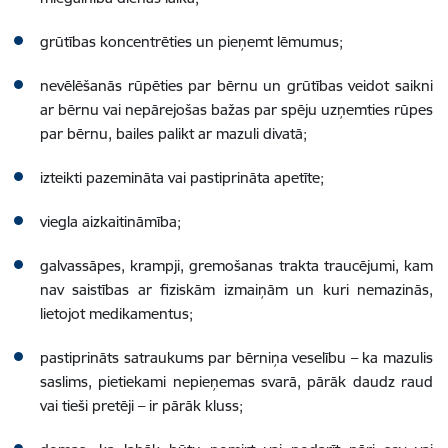
grūtības koncentrēties un pieņemt lēmumus;
nevēlēšanās rūpēties par bērnu un grūtības veidot saikni
ar bērnu vai nepārejošas bažas par spēju uzņemties rūpes
par bērnu, bailes palikt ar mazuli divatā;
izteikti pazemināta vai pastiprināta apetīte;
viegla aizkaitināmība;
galvassāpes, krampji, gremošanas trakta traucējumi, kam
nav saistības ar fiziskām izmaiņām un kuri nemazinās,
lietojot medikamentus;
pastiprināts satraukums par bērniņa veselību – ka mazulis
saslims, pietiekami nepieņemas svarā, pārāk daudz raud
vai tieši pretēji – ir pārāk kluss;