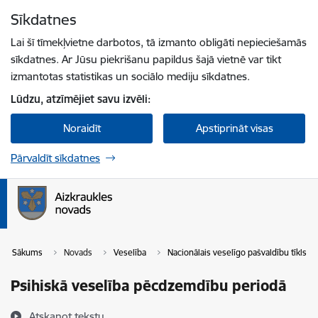
Pāriet uz lapas saturu
Sīkdatnes
Spied
lai meklētu
Enter
Lai šī tīmekļvietne darbotos, tā izmanto obligāti nepieciešamās
sīkdatnes. Ar Jūsu piekrišanu papildus šajā vietnē var tikt
izmantotas statistikas un sociālo mediju sīkdatnes.
Lūdzu, atzīmējiet savu izvēli:
Noraidīt
Apstiprināt visas
Pārvaldīt sīkdatnes
Sākums
Novads
Veselība
Nacionālais veselīgo pašvaldību tīkls
Psihiskā veselība pēcdzemdību periodā
Atskaņot tekstu