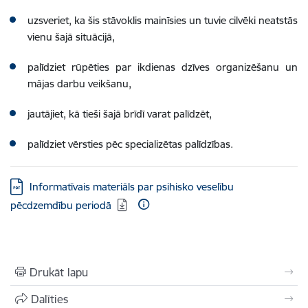
uzsveriet, ka šis stāvoklis mainīsies un tuvie cilvēki neatstās
vienu šajā situācijā,
palīdziet rūpēties par ikdienas dzīves organizēšanu un
mājas darbu veikšanu,
jautājiet, kā tieši šajā brīdī varat palīdzēt,
palīdziet vērsties pēc specializētas palīdzības.
Lejupielādēt:
Informatīvais materiāls par psihisko veselību
pēcdzemdību periodā
Drukāt lapu
Dalīties