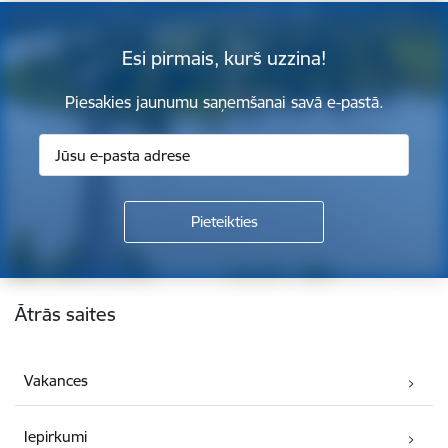
Esi pirmais, kurš uzzina!
Piesakies jaunumu saņemšanai savā e-pastā.
Kājene
Ātrās saites
Vakances
Iepirkumi