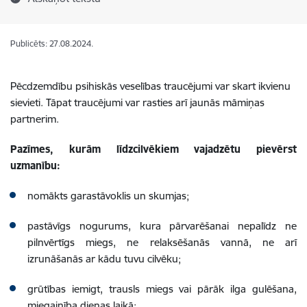
Publicēts: 27.08.2024.
Pēcdzemdību psihiskās veselības traucējumi var skart ikvienu
sievieti. Tāpat traucējumi var rasties arī jaunās māmiņas
partnerim.
Pazīmes, kurām līdzcilvēkiem vajadzētu pievērst
uzmanību:
nomākts garastāvoklis un skumjas;
pastāvīgs nogurums, kura pārvarēšanai nepalīdz ne
pilnvērtīgs miegs, ne relaksēšanās vannā, ne arī
izrunāšanās ar kādu tuvu cilvēku;
grūtības iemigt, trausls miegs vai pārāk ilga gulēšana,
miegainība dienas laikā;