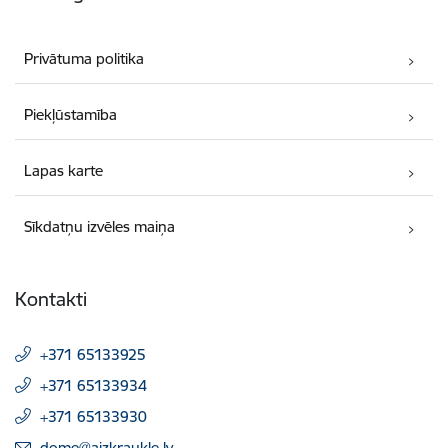
Privātuma politika
Piekļūstamība
Lapas karte
Sīkdatņu izvēles maiņa
Kontakti
+371 65133925
+371 65133934
+371 65133930
E-pasts:
dome@aizkraukle.lv