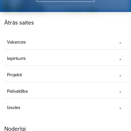
Kājene
Ātrās saites
Vakances
Iepirkumi
Projekti
Pašvaldība
Izsoles
Noderīgi