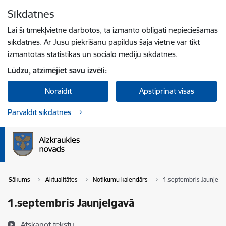
Pāriet uz lapas saturu
Sīkdatnes
Spied
lai meklētu
Enter
Lai šī tīmekļvietne darbotos, tā izmanto obligāti nepieciešamās
sīkdatnes. Ar Jūsu piekrišanu papildus šajā vietnē var tikt
izmantotas statistikas un sociālo mediju sīkdatnes.
Lūdzu, atzīmējiet savu izvēli:
Noraidīt
Apstiprināt visas
Pārvaldīt sīkdatnes
Sākums
Aktualitātes
Notikumu kalendārs
1.septembris Jaunjelg
1.septembris Jaunjelgavā
Atskaņot tekstu