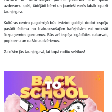
uzdevumu spēli, tādējādi bērni un jaunieši varēs labāk iepazīt
Jaunjelgavu.
Kultūras centra pagalmiņā būs izvietoti galdiņi, dodot iespēju
pasūtīt ēdienu no blakusesošajām kafejnīcām vai notiesāt
līdzpaņemtos gardumus. Būs arī iespēja iegādāties cukurvati,
popkornu un dažādus dzērienus.
Gaidīsim jūs Jaunjelgavā, lai kopā radītu svētkus!