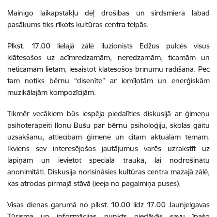
Mainīgo laikapstākļu dēļ drošības un sirdsmiera labad
pasākums tiks rīkots kultūras centra telpās.
Plkst. 17.00 lielajā zālē iluzionists Edžus pulcēs visus
klātesošos uz acīmredzamām, neredzamām, ticamām un
neticamām lietām, iesaistot klātesošos brīnumu radīšanā. Pēc
tam notiks bērnu “disenīte” ar iemīļotām un enerģiskām
muzikālajām kompozīcijām.
Tikmēr vecākiem būs iespēja piedalīties diskusijā ar ģimeņu
psihoterapeiti Ilonu Bušu par bērnu psiholoģiju, skolas gaitu
uzsākšanu, attiecībām ģimenē un citām aktuālām tēmām.
Ikviens sev interesējošos jautājumus varēs uzrakstīt uz
lapiņām un ievietot speciālā traukā, lai nodrošinātu
anonimitāti. Diskusija norisināsies kultūras centra mazajā zālē,
kas atrodas pirmajā stāvā (ieeja no pagalmiņa puses).
Visas dienas garumā no plkst. 10.00 līdz 17.00 Jaunjelgavas
Tūrisma un informācijas punkts piedāvās savu īpašo