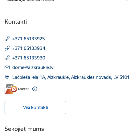
Kontakti
+371 65133925
+371 65133934
+371 65133930
E-pasts:
dome@aizkraukle.lv
Lāčplēša iela 1A, Aizkraukle, Aizkraukles novads, LV 5101
Visi kontakti
Sekojiet mums