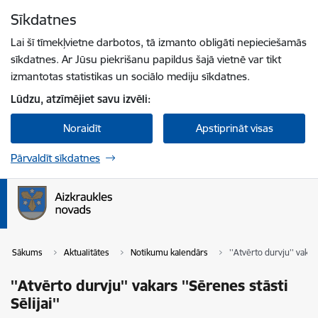
Pāriet uz lapas saturu
Sīkdatnes
Spied
lai meklētu
Enter
Lai šī tīmekļvietne darbotos, tā izmanto obligāti nepieciešamās
sīkdatnes. Ar Jūsu piekrišanu papildus šajā vietnē var tikt
izmantotas statistikas un sociālo mediju sīkdatnes.
Lūdzu, atzīmējiet savu izvēli:
Noraidīt
Apstiprināt visas
Pārvaldīt sīkdatnes
Sākums
Aktualitātes
Notikumu kalendārs
''Atvērto durvju'' vakars
''Atvērto durvju'' vakars ''Sērenes stāsti
Sēlijai''