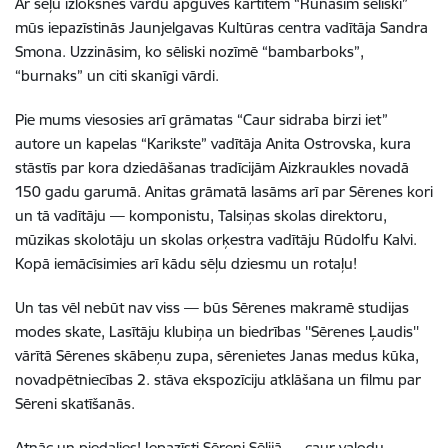
Ar sēļu izloksnes vārdu apguves kartītēm “Runāsim sēliski”
mūs iepazīstinās Jaunjelgavas Kultūras centra vadītāja Sandra
Smona. Uzzināsim, ko sēliski nozīmē “bambarboks”,
“burnaks” un citi skanīgi vārdi.
Pie mums viesosies arī grāmatas “Caur sidraba birzi iet”
autore un kapelas “Karikste” vadītāja Anita Ostrovska, kura
stāstīs par kora dziedāšanas tradīcijām Aizkraukles novadā
150 gadu garumā. Anitas grāmatā lasāms arī par Sērenes kori
un tā vadītāju — komponistu, Talsiņas skolas direktoru,
mūzikas skolotāju un skolas orķestra vadītāju Rūdolfu Kalvi.
Kopā iemācīsimies arī kādu sēļu dziesmu un rotaļu!
Un tas vēl nebūt nav viss — būs Sērenes makramē studijas
modes skate, Lasītāju klubiņa un biedrības ''Sērenes Ļaudis''
vārītā Sērenes skābeņu zupa, sērenietes Janas medus kūka,
novadpētniecības 2. stāva ekspozīciju atklāšana un filmu par
Sēreni skatīšanās.
Atnāc un piedalies! Iepazīsti Sēreni Sēlijā — caur valodu,