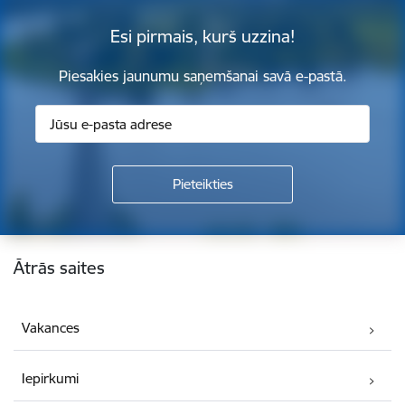
Esi pirmais, kurš uzzina!
Piesakies jaunumu saņemšanai savā e-pastā.
Kājene
Ātrās saites
Vakances
Iepirkumi