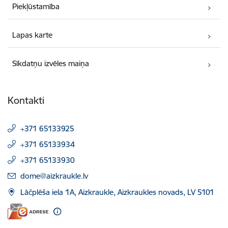
Piekļūstamība
Lapas karte
Sīkdatņu izvēles maiņa
Kontakti
+371 65133925
+371 65133934
+371 65133930
E-pasts:
dome@aizkraukle.lv
Lāčplēša iela 1A, Aizkraukle, Aizkraukles novads, LV 5101