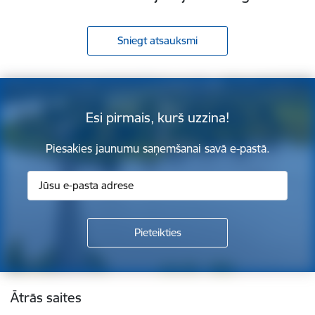
Sniegt atsauksmi
Esi pirmais, kurš uzzina!
Piesakies jaunumu saņemšanai savā e-pastā.
Kājene
Ātrās saites