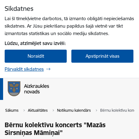
Pāriet uz lapas saturu
Sīkdatnes
Spied
lai meklētu
Enter
Lai šī tīmekļvietne darbotos, tā izmanto obligāti nepieciešamās
sīkdatnes. Ar Jūsu piekrišanu papildus šajā vietnē var tikt
izmantotas statistikas un sociālo mediju sīkdatnes.
Lūdzu, atzīmējiet savu izvēli:
Noraidīt
Apstiprināt visas
Pārvaldīt sīkdatnes
Sākums
Aktualitātes
Notikumu kalendārs
Bērnu kolektīvu konce
Bērnu kolektīvu koncerts "Mazās
Sirsniņas Māmiņai"