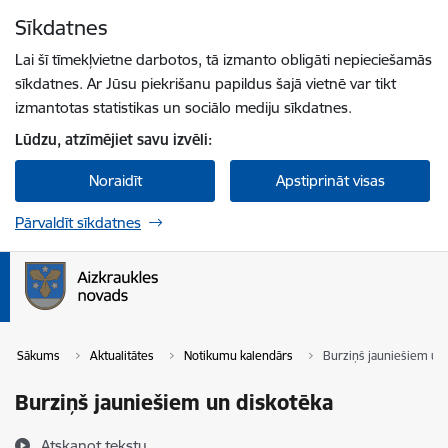
Pāriet uz lapas saturu
Sīkdatnes
Spied
lai meklētu
Enter
Lai šī tīmekļvietne darbotos, tā izmanto obligāti nepieciešamās
sīkdatnes. Ar Jūsu piekrišanu papildus šajā vietnē var tikt
izmantotas statistikas un sociālo mediju sīkdatnes.
Lūdzu, atzīmējiet savu izvēli:
Noraidīt
Apstiprināt visas
Pārvaldīt sīkdatnes
Sākums
Aktualitātes
Notikumu kalendārs
Burziņš jauniešiem un
Burziņš jauniešiem un diskotēka
Atskaņot tekstu