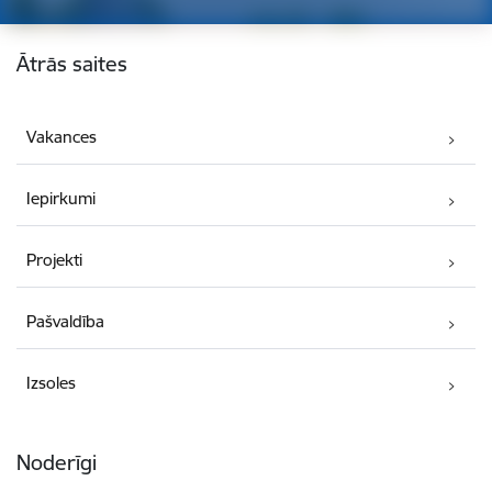
Kājene
Ātrās saites
Vakances
Iepirkumi
Projekti
Pašvaldība
Izsoles
Noderīgi