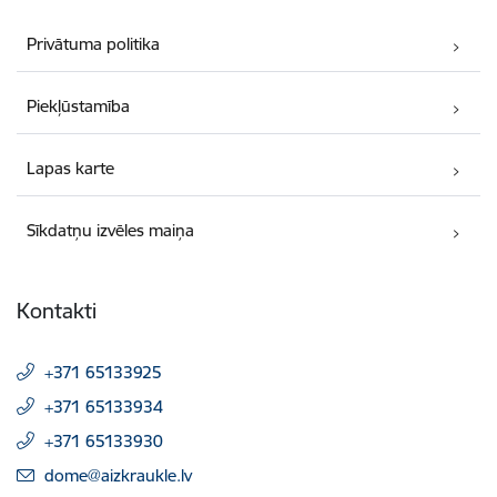
Privātuma politika
Piekļūstamība
Lapas karte
Sīkdatņu izvēles maiņa
Kontakti
+371 65133925
+371 65133934
+371 65133930
E-pasts:
dome@aizkraukle.lv