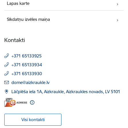
Lapas karte
Sīkdatņu izvēles maiņa
Kontakti
+371 65133925
+371 65133934
+371 65133930
E-pasts:
dome@aizkraukle.lv
Lāčplēša iela 1A, Aizkraukle, Aizkraukles novads, LV 5101
Visi kontakti