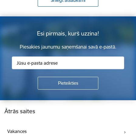
Sniegt atsauksmi
Esi pirmais, kurš uzzina!
Piesakies jaunumu saņemšanai savā e-pastā.
Kājene
Ātrās saites
Vakances