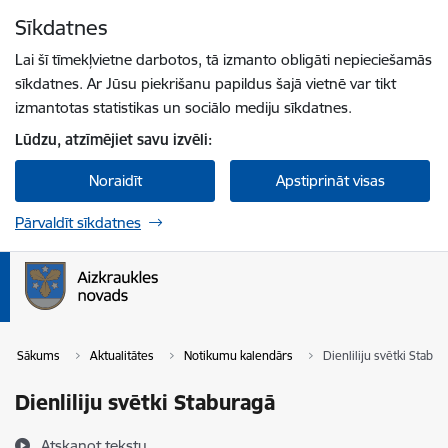
Pāriet uz lapas saturu
Sīkdatnes
Spied
lai meklētu
Enter
Lai šī tīmekļvietne darbotos, tā izmanto obligāti nepieciešamās
sīkdatnes. Ar Jūsu piekrišanu papildus šajā vietnē var tikt
izmantotas statistikas un sociālo mediju sīkdatnes.
Lūdzu, atzīmējiet savu izvēli:
Noraidīt
Apstiprināt visas
Pārvaldīt sīkdatnes
Sākums
Aktualitātes
Notikumu kalendārs
Dienliliju svētki Stabu
Dienliliju svētki Staburagā
Atskaņot tekstu