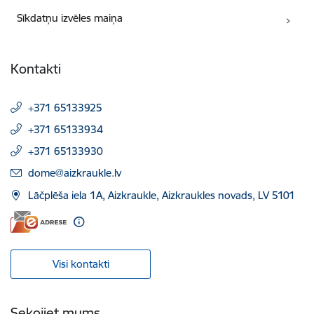
Sīkdatņu izvēles maiņa
Kontakti
+371 65133925
+371 65133934
+371 65133930
E-pasts:
dome@aizkraukle.lv
Lāčplēša iela 1A, Aizkraukle, Aizkraukles novads, LV 5101
Visi kontakti
Sekojiet mums