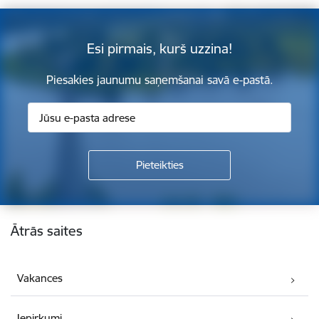
Esi pirmais, kurš uzzina!
Piesakies jaunumu saņemšanai savā e-pastā.
Kājene
Ātrās saites
Vakances
Iepirkumi