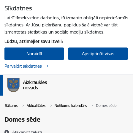
Pāriet uz lapas saturu
Sīkdatnes
Spied
lai meklētu
Enter
Lai šī tīmekļvietne darbotos, tā izmanto obligāti nepieciešamās
sīkdatnes. Ar Jūsu piekrišanu papildus šajā vietnē var tikt
izmantotas statistikas un sociālo mediju sīkdatnes.
Lūdzu, atzīmējiet savu izvēli:
Noraidīt
Apstiprināt visas
Pārvaldīt sīkdatnes
Sākums
Aktualitātes
Notikumu kalendārs
Domes sēde
Domes sēde
Atskaņot tekstu