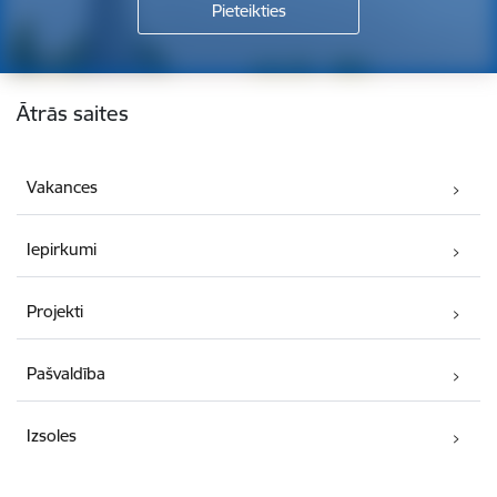
Kājene
Ātrās saites
Vakances
Iepirkumi
Projekti
Pašvaldība
Izsoles