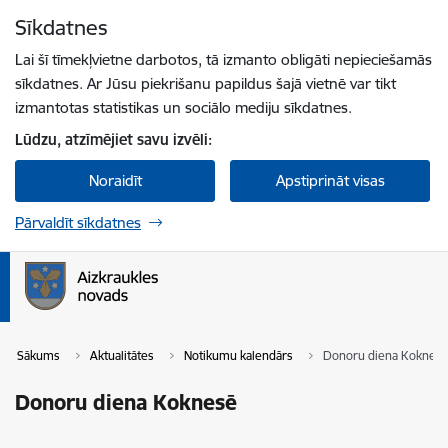
Pāriet uz lapas saturu
Sīkdatnes
Spied
lai meklētu
Enter
Lai šī tīmekļvietne darbotos, tā izmanto obligāti nepieciešamās
sīkdatnes. Ar Jūsu piekrišanu papildus šajā vietnē var tikt
izmantotas statistikas un sociālo mediju sīkdatnes.
Lūdzu, atzīmējiet savu izvēli:
Noraidīt
Apstiprināt visas
Pārvaldīt sīkdatnes
Sākums
Aktualitātes
Notikumu kalendārs
Donoru diena Koknes
Donoru diena Koknesē