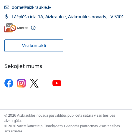
E-pasts:
dome@aizkraukle.lv
Lāčplēša iela 1A, Aizkraukle, Aizkraukles novads, LV 5101
Visi kontakti
Sekojiet mums
© 2026 Aizkraukles novada pašvaldība, publicētā satura visas tiesības
aizsargātas.
© 2020 Valsts kanceleja, Tīmekļvietņu vienotās platformas visas tiesības
aizsargātas.