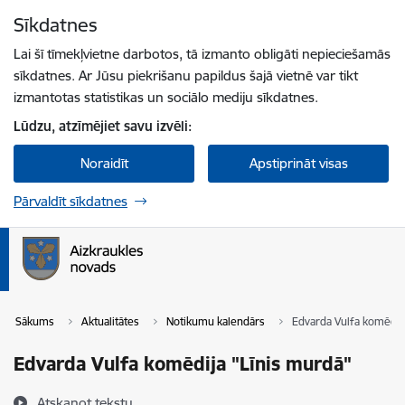
Pāriet uz lapas saturu
Sīkdatnes
Spied
lai meklētu
Enter
Lai šī tīmekļvietne darbotos, tā izmanto obligāti nepieciešamās
sīkdatnes. Ar Jūsu piekrišanu papildus šajā vietnē var tikt
izmantotas statistikas un sociālo mediju sīkdatnes.
Lūdzu, atzīmējiet savu izvēli:
Noraidīt
Apstiprināt visas
Pārvaldīt sīkdatnes
Sākums
Aktualitātes
Notikumu kalendārs
Edvarda Vulfa komēdij
Edvarda Vulfa komēdija "Līnis murdā"
Atskaņot tekstu