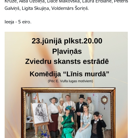
Krūze, Aīda Ozoliņa, Dace Makovska, Laura Erdlāne, Pēteris
Galviņš, Ligita Skujiņa, Voldemārs Šoriņš.
Ieeja - 5 eiro.