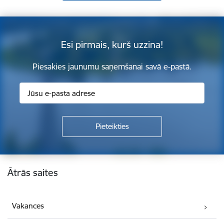
Esi pirmais, kurš uzzina!
Piesakies jaunumu saņemšanai savā e-pastā.
Kājene
Ātrās saites
Vakances