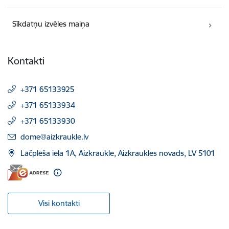
Sīkdatņu izvēles maiņa
Kontakti
+371 65133925
+371 65133934
+371 65133930
E-pasts:
dome@aizkraukle.lv
Lāčplēša iela 1A, Aizkraukle, Aizkraukles novads, LV 5101
Visi kontakti