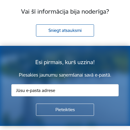
Vai šī informācija bija noderīga?
Sniegt atsauksmi
Esi pirmais, kurš uzzina!
Piesakies jaunumu saņemšanai savā e-pastā.
Kājene