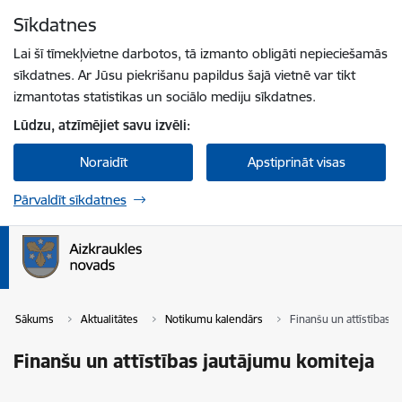
Pāriet uz lapas saturu
Sīkdatnes
Spied
lai meklētu
Enter
Lai šī tīmekļvietne darbotos, tā izmanto obligāti nepieciešamās
sīkdatnes. Ar Jūsu piekrišanu papildus šajā vietnē var tikt
izmantotas statistikas un sociālo mediju sīkdatnes.
Lūdzu, atzīmējiet savu izvēli:
Noraidīt
Apstiprināt visas
Pārvaldīt sīkdatnes
Sākums
Aktualitātes
Notikumu kalendārs
Finanšu un attīstības 
Finanšu un attīstības jautājumu komiteja