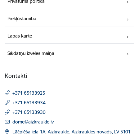
Privātuma politika
Piekļūstamība
Lapas karte
Sīkdatņu izvēles maiņa
Kontakti
+371 65133925
+371 65133934
+371 65133930
E-pasts:
dome@aizkraukle.lv
Lāčplēša iela 1A, Aizkraukle, Aizkraukles novads, LV 5101