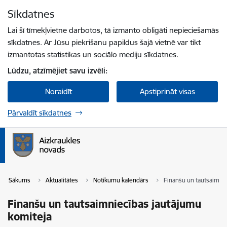
Pāriet uz lapas saturu
Sīkdatnes
Spied
lai meklētu
Enter
Lai šī tīmekļvietne darbotos, tā izmanto obligāti nepieciešamās
sīkdatnes. Ar Jūsu piekrišanu papildus šajā vietnē var tikt
izmantotas statistikas un sociālo mediju sīkdatnes.
Lūdzu, atzīmējiet savu izvēli:
Noraidīt
Apstiprināt visas
Pārvaldīt sīkdatnes
Sākums
Aktualitātes
Notikumu kalendārs
Finanšu un tautsaimni
Finanšu un tautsaimniecības jautājumu
komiteja