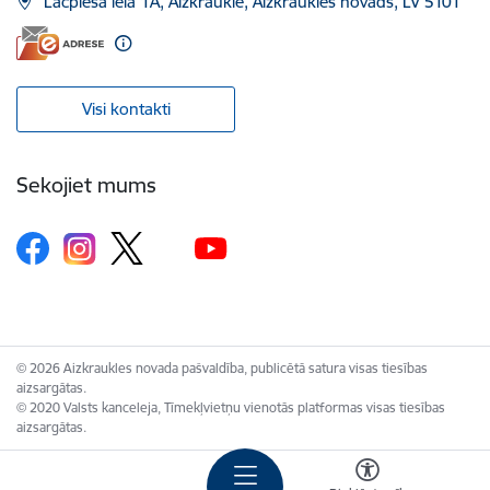
Lāčplēša iela 1A, Aizkraukle, Aizkraukles novads, LV 5101
Visi kontakti
Sekojiet mums
© 2026 Aizkraukles novada pašvaldība, publicētā satura visas tiesības
aizsargātas.
© 2020 Valsts kanceleja, Tīmekļvietņu vienotās platformas visas tiesības
aizsargātas.