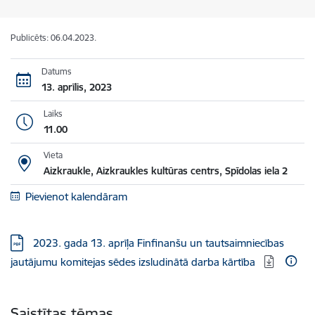
Publicēts: 06.04.2023.
Datums
13. aprīlis, 2023
Laiks
11.00
Vieta
Aizkraukle, Aizkraukles kultūras centrs, Spīdolas iela 2
Pievienot kalendāram
Lejupielādēt:
​ 2023. gada 13. aprīļa Finfinanšu un tautsaimniecības
jautājumu komitejas sēdes izsludinātā darba kārtība ​
Saistītas tēmas