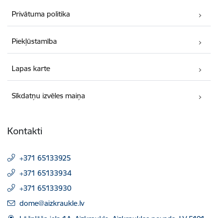
Privātuma politika
Piekļūstamība
Lapas karte
Sīkdatņu izvēles maiņa
Kontakti
+371 65133925
+371 65133934
+371 65133930
E-pasts:
dome@aizkraukle.lv