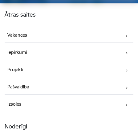
Kājene
Ātrās saites
Vakances
Iepirkumi
Projekti
Pašvaldība
Izsoles
Noderīgi