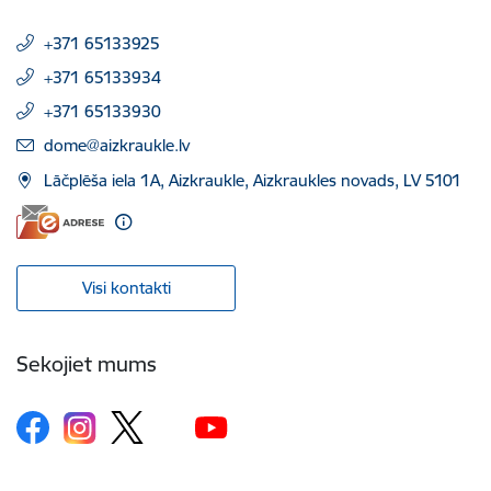
+371 65133925
+371 65133934
+371 65133930
E-pasts:
dome@aizkraukle.lv
Lāčplēša iela 1A, Aizkraukle, Aizkraukles novads, LV 5101
Visi kontakti
Sekojiet mums