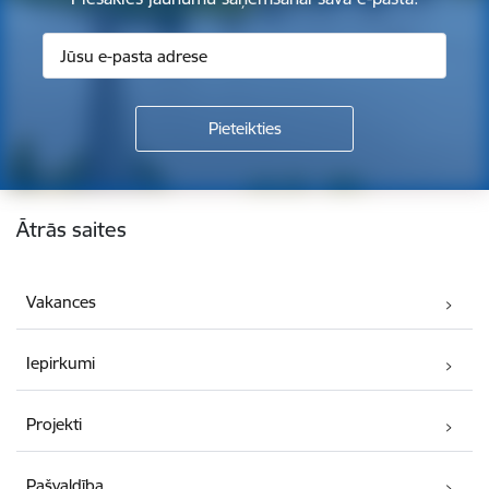
Kājene
Ātrās saites
Vakances
Iepirkumi
Projekti
Pašvaldība