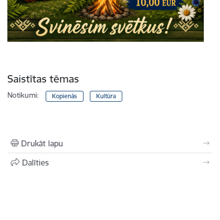
Saistītas tēmas
Notikumi:
Kopienās
Kultūra
Drukāt lapu
Dalīties