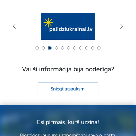
Vai šī informācija bija noderīga?
Sniegt atsauksmi
Esi pirmais, kurš uzzina!
Piesakies jaunumu saņemšanai savā e-pastā.