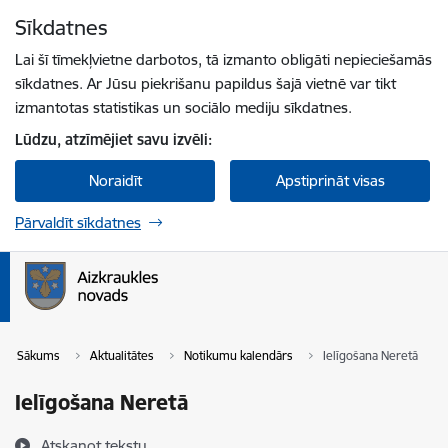
Pāriet uz lapas saturu
Sīkdatnes
Spied
lai meklētu
Enter
Lai šī tīmekļvietne darbotos, tā izmanto obligāti nepieciešamās
sīkdatnes. Ar Jūsu piekrišanu papildus šajā vietnē var tikt
izmantotas statistikas un sociālo mediju sīkdatnes.
Lūdzu, atzīmējiet savu izvēli:
Noraidīt
Apstiprināt visas
Pārvaldīt sīkdatnes
Sākums
Aktualitātes
Notikumu kalendārs
Ielīgošana Neretā
Ielīgošana Neretā
Atskaņot tekstu