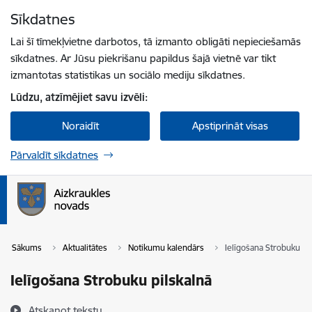
Pāriet uz lapas saturu
Sīkdatnes
Spied
lai meklētu
Enter
Lai šī tīmekļvietne darbotos, tā izmanto obligāti nepieciešamās
sīkdatnes. Ar Jūsu piekrišanu papildus šajā vietnē var tikt
izmantotas statistikas un sociālo mediju sīkdatnes.
Lūdzu, atzīmējiet savu izvēli:
Noraidīt
Apstiprināt visas
Pārvaldīt sīkdatnes
Sākums
Aktualitātes
Notikumu kalendārs
Ielīgošana Strobuku pi
Ielīgošana Strobuku pilskalnā
Atskaņot tekstu