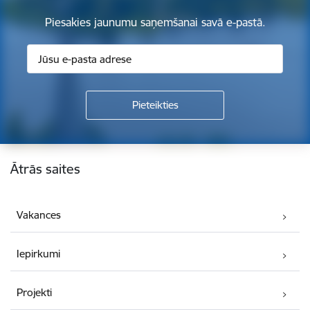
Piesakies jaunumu saņemšanai savā e-pastā.
Kājene
Ātrās saites
Vakances
Iepirkumi
Projekti