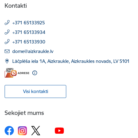
Kontakti
+371 65133925
+371 65133934
+371 65133930
E-pasts:
dome@aizkraukle.lv
Lāčplēša iela 1A, Aizkraukle, Aizkraukles novads, LV 5101
Visi kontakti
Sekojiet mums