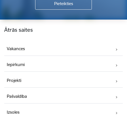
Kājene
Ātrās saites
Vakances
Iepirkumi
Projekti
Pašvaldība
Izsoles