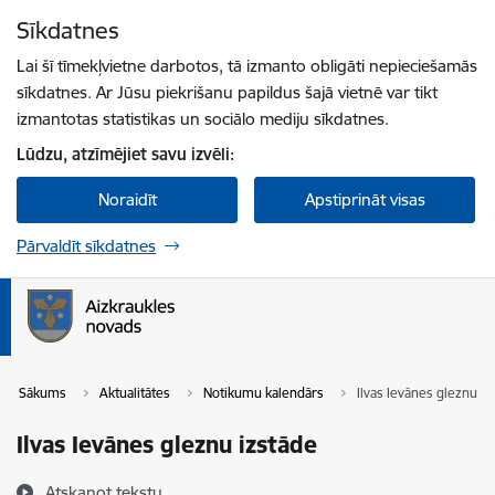
Pāriet uz lapas saturu
Sīkdatnes
Spied
lai meklētu
Enter
Lai šī tīmekļvietne darbotos, tā izmanto obligāti nepieciešamās
sīkdatnes. Ar Jūsu piekrišanu papildus šajā vietnē var tikt
izmantotas statistikas un sociālo mediju sīkdatnes.
Lūdzu, atzīmējiet savu izvēli:
Noraidīt
Apstiprināt visas
Pārvaldīt sīkdatnes
Sākums
Aktualitātes
Notikumu kalendārs
Ilvas Ievānes gleznu iz
Ilvas Ievānes gleznu izstāde
Atskaņot tekstu