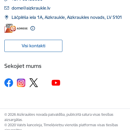
E-pasts:
dome@aizkraukle.lv
Lāčplēša iela 1A, Aizkraukle, Aizkraukles novads, LV 5101
Visi kontakti
Sekojiet mums
© 2026 Aizkraukles novada pašvaldība, publicētā satura visas tiesības
aizsargātas.
© 2020 Valsts kanceleja, Tīmekļvietņu vienotās platformas visas tiesības