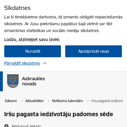
Pāriet uz lapas saturu
Sīkdatnes
Spied
lai meklētu
Enter
Lai šī tīmekļvietne darbotos, tā izmanto obligāti nepieciešamās
sīkdatnes. Ar Jūsu piekrišanu papildus šajā vietnē var tikt
izmantotas statistikas un sociālo mediju sīkdatnes.
Lūdzu, atzīmējiet savu izvēli:
Noraidīt
Apstiprināt visas
Pārvaldīt sīkdatnes
Sākums
Aktualitātes
Notikumu kalendārs
Iršu pagasta iedzīvot
Iršu pagasta iedzīvotāju padomes sēde
Atskaņot tekstu