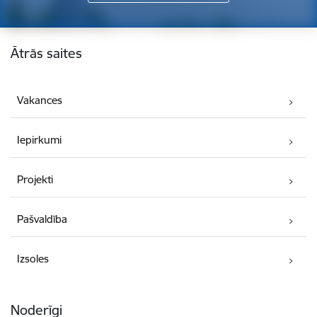
Kājene
Ātrās saites
Vakances
Iepirkumi
Projekti
Pašvaldība
Izsoles
Noderīgi