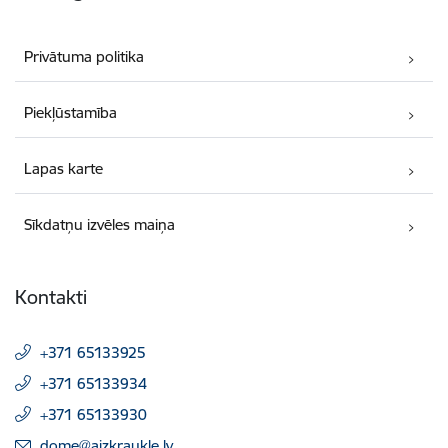
Privātuma politika
Piekļūstamība
Lapas karte
Sīkdatņu izvēles maiņa
Kontakti
+371 65133925
+371 65133934
+371 65133930
E-pasts:
dome@aizkraukle.lv