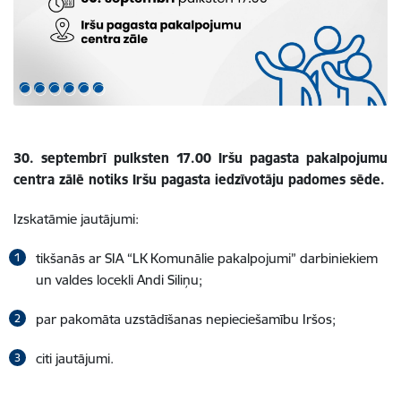
30. septembrī pulksten 17.00 Iršu pagasta pakalpojumu
centra zālē notiks Iršu pagasta iedzīvotāju padomes sēde.
Izskatāmie jautājumi:
tikšanās ar SIA “LK Komunālie pakalpojumi” darbiniekiem
un valdes locekli Andi Siliņu;
par pakomāta uzstādīšanas nepieciešamību Iršos;
citi jautājumi.