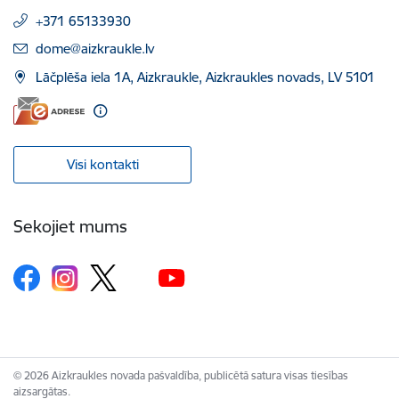
+371 65133930
E-pasts:
dome@aizkraukle.lv
Lāčplēša iela 1A, Aizkraukle, Aizkraukles novads, LV 5101
Visi kontakti
Sekojiet mums
© 2026 Aizkraukles novada pašvaldība, publicētā satura visas tiesības
aizsargātas.