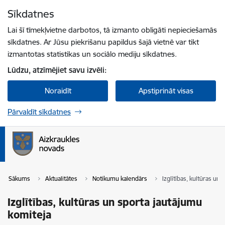
Pāriet uz lapas saturu
Sīkdatnes
Spied
lai meklētu
Enter
Lai šī tīmekļvietne darbotos, tā izmanto obligāti nepieciešamās
sīkdatnes. Ar Jūsu piekrišanu papildus šajā vietnē var tikt
izmantotas statistikas un sociālo mediju sīkdatnes.
Lūdzu, atzīmējiet savu izvēli:
Noraidīt
Apstiprināt visas
Pārvaldīt sīkdatnes
Sākums
Aktualitātes
Notikumu kalendārs
Izglītības, kultūras un
Izglītības, kultūras un sporta jautājumu
komiteja