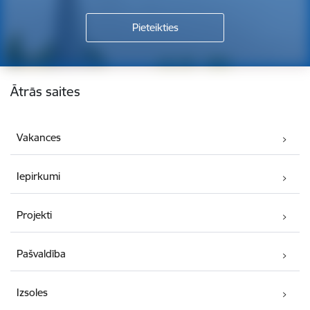
Kājene
Ātrās saites
Vakances
Iepirkumi
Projekti
Pašvaldība
Izsoles