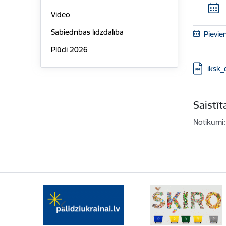
Video
Sabiedrības līdzdalība
Pievie
Plūdi 2026
Lejupielā
iksk_
Saistī
Notikumi: