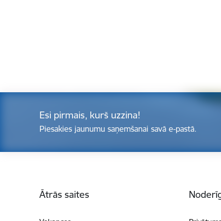
Esi pirmais, kurš uzzina!
Piesakies jaunumu saņemšanai savā e-pastā.
Kājene
Ātrās saites
Noderīg