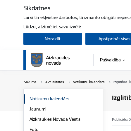
Pāriet uz lapas saturu
Sīkdatnes
Lai šī tīmekļvietne darbotos, tā izmanto obligāti nepiec
Lūdzu, atzīmējiet savu izvēli:
Noraidīt
Apstiprināt visas
Pašvaldība
Sākums
Aktualitātes
Notikumu kalendārs
Izglītības,
Izglīt
Notikumu kalendārs
Jaunumi
Aizkraukles Novada Vēstis
Publicēts: 
Foto