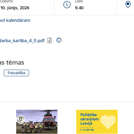
Datums
Laiks
10. jūnijs, 2026
9.40
not kalendāram
dēt:
darba_kartiba_4_0.pdf
tas tēmas
Pašvaldība