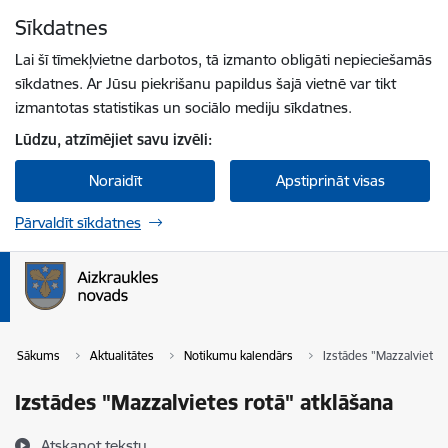
Pāriet uz lapas saturu
Sīkdatnes
Spied
lai meklētu
Enter
Lai šī tīmekļvietne darbotos, tā izmanto obligāti nepieciešamās
sīkdatnes. Ar Jūsu piekrišanu papildus šajā vietnē var tikt
izmantotas statistikas un sociālo mediju sīkdatnes.
Lūdzu, atzīmējiet savu izvēli:
Noraidīt
Apstiprināt visas
Pārvaldīt sīkdatnes
Sākums
Aktualitātes
Notikumu kalendārs
Izstādes "Mazzalvietes 
Izstādes "Mazzalvietes rotā" atklāšana
Atskaņot tekstu