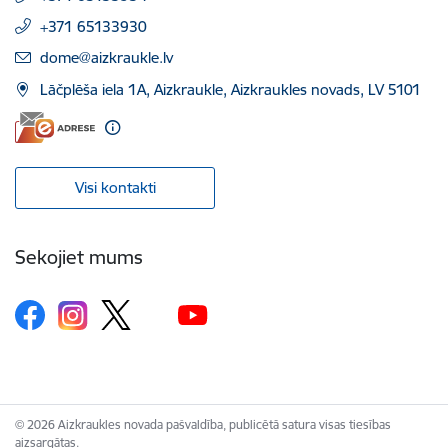
+371 65133930
E-pasts:
dome@aizkraukle.lv
Lāčplēša iela 1A, Aizkraukle, Aizkraukles novads, LV 5101
Visi kontakti
Sekojiet mums
© 2026 Aizkraukles novada pašvaldība, publicētā satura visas tiesības
aizsargātas.