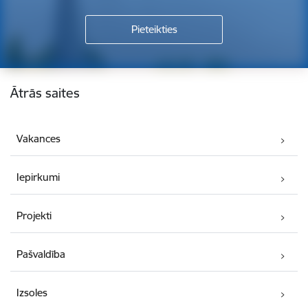
Kājene
Ātrās saites
Vakances
Iepirkumi
Projekti
Pašvaldība
Izsoles