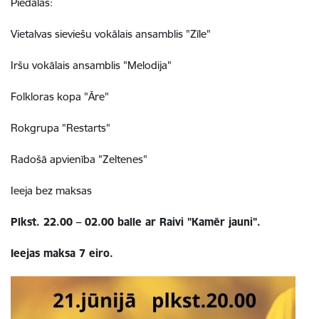
Piedalās:
Vietalvas sieviešu vokālais ansamblis "Zīle"
Iršu vokālais ansamblis "Melodija"
Folkloras kopa "Āre"
Rokgrupa "Restarts"
Radošā apvienība "Zeltenes"
Ieeja bez maksas
Plkst. 22.00 – 02.00 balle ar Raivi "Kamēr jauni".
Ieejas maksa 7 eiro.