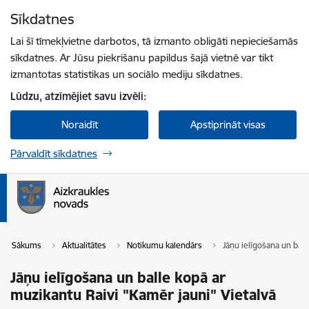
Pāriet uz lapas saturu
Sīkdatnes
Spied
lai meklētu
Enter
Lai šī tīmekļvietne darbotos, tā izmanto obligāti nepieciešamās
sīkdatnes. Ar Jūsu piekrišanu papildus šajā vietnē var tikt
izmantotas statistikas un sociālo mediju sīkdatnes.
Lūdzu, atzīmējiet savu izvēli:
Noraidīt
Apstiprināt visas
Pārvaldīt sīkdatnes
Sākums
Aktualitātes
Notikumu kalendārs
Jāņu ielīgošana un ball
Jāņu ielīgošana un balle kopā ar
muzikantu Raivi "Kamēr jauni" Vietalvā