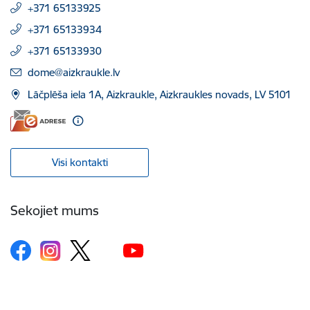
+371 65133925
+371 65133934
+371 65133930
E-pasts:
dome@aizkraukle.lv
Lāčplēša iela 1A, Aizkraukle, Aizkraukles novads, LV 5101
Visi kontakti
Sekojiet mums