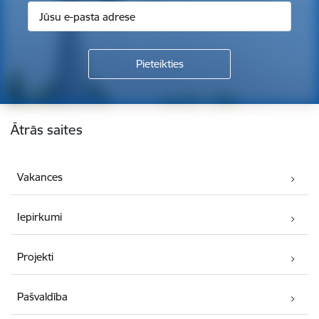
Kājene
Ātrās saites
Vakances
Iepirkumi
Projekti
Pašvaldība