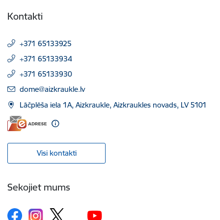
Kontakti
+371 65133925
+371 65133934
+371 65133930
E-pasts:
dome@aizkraukle.lv
Lāčplēša iela 1A, Aizkraukle, Aizkraukles novads, LV 5101
Visi kontakti
Sekojiet mums