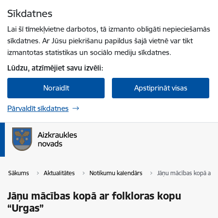
Pāriet uz lapas saturu
Sīkdatnes
Spied
lai meklētu
Enter
Lai šī tīmekļvietne darbotos, tā izmanto obligāti nepieciešamās
sīkdatnes. Ar Jūsu piekrišanu papildus šajā vietnē var tikt
izmantotas statistikas un sociālo mediju sīkdatnes.
Lūdzu, atzīmējiet savu izvēli:
Noraidīt
Apstiprināt visas
Pārvaldīt sīkdatnes
Sākums
Aktualitātes
Notikumu kalendārs
Jāņu mācības kopā ar f
Jāņu mācības kopā ar folkloras kopu
“Urgas”