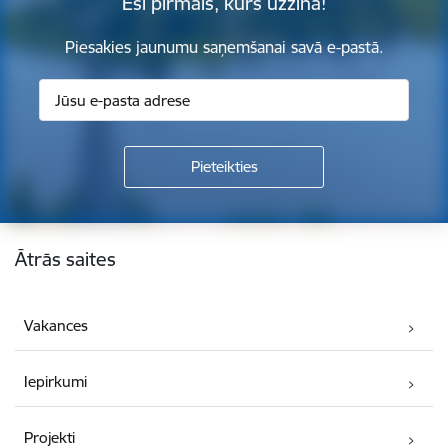
Esi pirmais, kurš uzzina!
Piesakies jaunumu saņemšanai savā e-pastā.
Kājene
Ātrās saites
Vakances
Iepirkumi
Projekti