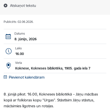
Atskaņot tekstu
Publicēts: 02.06.2026.
Datums
8. jūnijs, 2026
Laiks
16.00
Vieta
Koknese, Kokneses bibliotēka, 1905. gada iela 7
Pievienot kalendāram
8. jūnijā plkst. 16.00, Kokneses bibliotēkā – Jāņu mācības
kopā ar folkloras kopu “Urgas”. Stāstīsim Jāņu stāstus,
mācīsimies līgotnes un rotaļas.