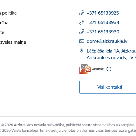
 politika
+371 65133925
+371 65133934
mība
+371 65133930
te
E-pasts:
dome@aizkraukle.lv
izvēles maiņa
Lāčplēša iela 1A, Aizkrau
Aizkraukles novads, LV 
Visi kontakti
© 2026 Aizkraukles novada pašvaldība, publicētā satura visas tiesības aizsargātas.
 2020 Valsts kanceleja, Tīmekļvietņu vienotās platformas visas tiesības aizsargāta