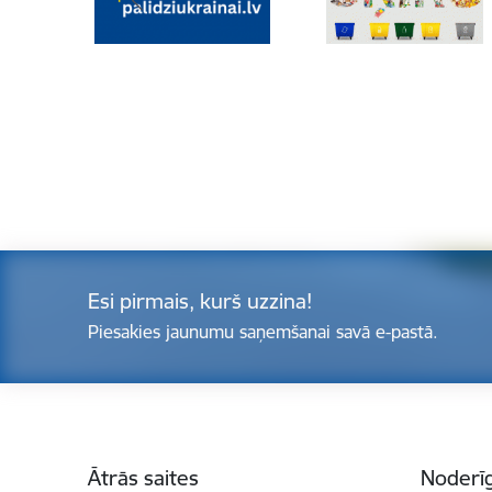
Esi pirmais, kurš uzzina!
Piesakies jaunumu saņemšanai savā e-pastā.
Kājene
Ātrās saites
Noderīg