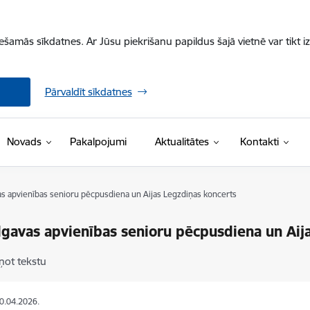
iešamās sīkdatnes. Ar Jūsu piekrišanu papildus šajā vietnē var tikt i
Pārvaldīt sīkdatnes
Novads
Pakalpojumi
Aktualitātes
Kontakti
as apvienības senioru pēcpusdiena un Aijas Legzdiņas koncerts
lgavas apvienības senioru pēcpusdiena un Aij
ņot tekstu
30.04.2026.