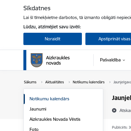
Pāriet uz lapas saturu
Sīkdatnes
Lai šī tīmekļvietne darbotos, tā izmanto obligāti nepiec
Lūdzu, atzīmējiet savu izvēli:
Noraidīt
Apstiprināt visas
Pašvaldība
Sākums
Aktualitātes
Notikumu kalendārs
Jaunjelgav
Jaunje
Notikumu kalendārs
Jaunumi
Atska
Aizkraukles Novada Vēstis
Publicēts: 
Foto