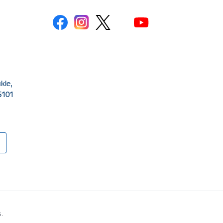
kle,
5101
s.