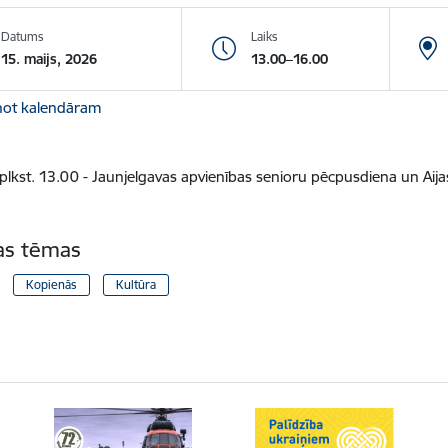
Datums
Laiks
15. maijs, 2026
13.00–16.00
not kalendāram
 plkst. 13.00 - Jaunjelgavas apvienības senioru pēcpusdiena un Aij
tas tēmas
Kopienās
Kultūra