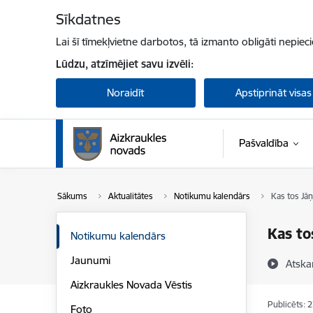
Pāriet uz lapas saturu
Sīkdatnes
Lai šī tīmekļvietne darbotos, tā izmanto obligāti nepiec
Lūdzu, atzīmējiet savu izvēli:
Noraidīt
Apstiprināt visas
Pašvaldība
Sākums
Aktualitātes
Notikumu kalendārs
Kas tos Jāņ
Kas to
Notikumu kalendārs
Jaunumi
Atska
Aizkraukles Novada Vēstis
Publicēts: 
Foto