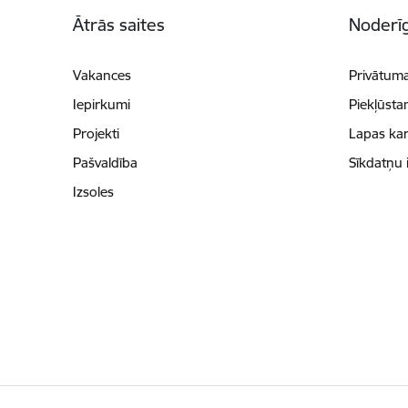
Kājene
Ātrās saites
Noderīg
Vakances
Privātuma
Iepirkumi
Piekļūsta
Projekti
Lapas kar
Pašvaldība
Sīkdatņu 
Izsoles