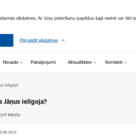
iešamās sīkdatnes. Ar Jūsu piekrišanu papildus šajā vietnē var tikt i
Pārvaldīt sīkdatnes
Novads
Pakalpojumi
Aktualitātes
Kontakti
us ielīgoja?
s Jāņus ielīgoja?
ņot tekstu
22.06.2023.