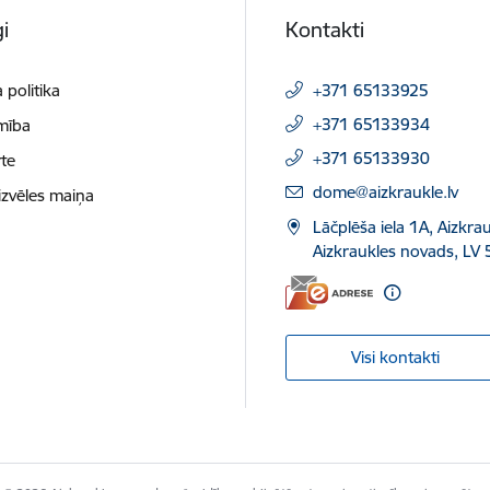
i
Kontakti
 politika
+371 65133925
+371 65133934
mība
+371 65133930
te
E-pasts:
dome@aizkraukle.lv
izvēles maiņa
Lāčplēša iela 1A, Aizkrau
Aizkraukles novads, LV 
Visi kontakti