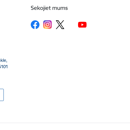
Sekojiet mums
kle,
5101