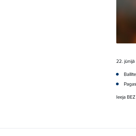
22. jūnij
Ballīt
Pagas
Ieeja BE