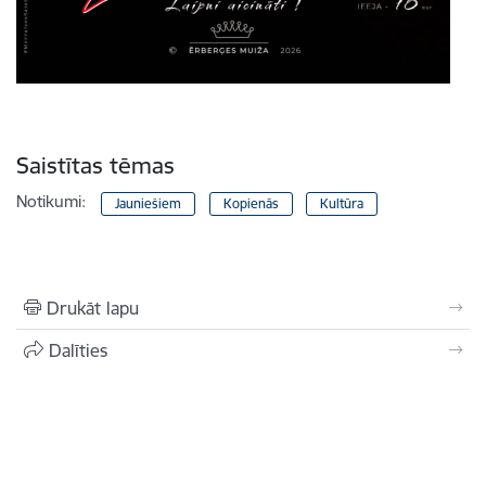
Saistītas tēmas
Notikumi:
Jauniešiem
Kopienās
Kultūra
Drukāt lapu
Dalīties