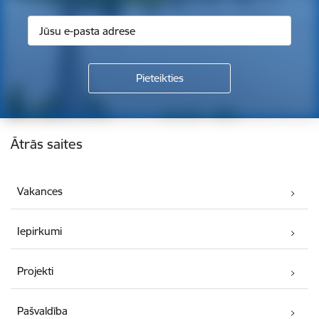
Kājene
Ātrās saites
Vakances
Iepirkumi
Projekti
Pašvaldība