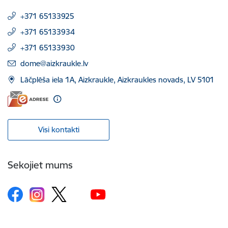
+371 65133925
+371 65133934
+371 65133930
E-pasts:
dome@aizkraukle.lv
Lāčplēša iela 1A, Aizkraukle, Aizkraukles novads, LV 5101
Visi kontakti
Sekojiet mums