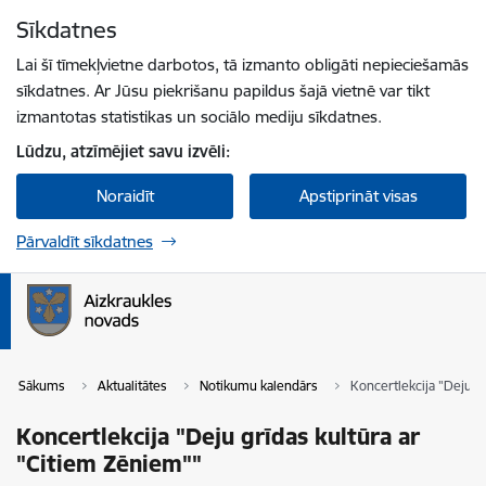
Pāriet uz lapas saturu
Sīkdatnes
Spied
lai meklētu
Enter
Lai šī tīmekļvietne darbotos, tā izmanto obligāti nepieciešamās
sīkdatnes. Ar Jūsu piekrišanu papildus šajā vietnē var tikt
izmantotas statistikas un sociālo mediju sīkdatnes.
Lūdzu, atzīmējiet savu izvēli:
Noraidīt
Apstiprināt visas
Pārvaldīt sīkdatnes
Sākums
Aktualitātes
Notikumu kalendārs
Koncertlekcija "Deju g
Koncertlekcija "Deju grīdas kultūra ar
"Citiem Zēniem""