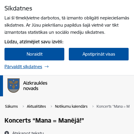
Pāriet uz lapas saturu
Sīkdatnes
Spied
lai meklētu
Enter
Lai šī tīmekļvietne darbotos, tā izmanto obligāti nepieciešamās
sīkdatnes. Ar Jūsu piekrišanu papildus šajā vietnē var tikt
izmantotas statistikas un sociālo mediju sīkdatnes.
Lūdzu, atzīmējiet savu izvēli:
Noraidīt
Apstiprināt visas
Pārvaldīt sīkdatnes
Sākums
Aktualitātes
Notikumu kalendārs
Koncerts “Mana = Manē
Koncerts “Mana = Manējā!”
Atskaņot tekstu