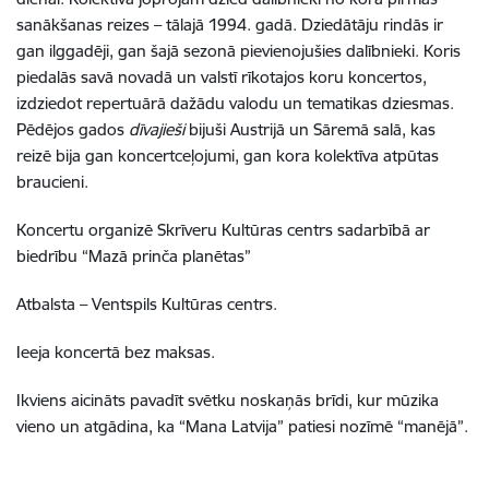
sanākšanas reizes – tālajā 1994. gadā. Dziedātāju rindās ir
gan ilggadēji, gan šajā sezonā pievienojušies dalībnieki. Koris
piedalās savā novadā un valstī rīkotajos koru koncertos,
izdziedot repertuārā dažādu valodu un tematikas dziesmas.
Pēdējos gados
dīvajieši
bijuši Austrijā un Sāremā salā, kas
reizē bija gan koncertceļojumi, gan kora kolektīva atpūtas
braucieni.
Koncertu organizē Skrīveru Kultūras centrs sadarbībā ar
biedrību “Mazā prinča planētas”
Atbalsta – Ventspils Kultūras centrs.
Ieeja koncertā bez maksas.
Ikviens aicināts pavadīt svētku noskaņās brīdi, kur mūzika
vieno un atgādina, ka “Mana Latvija” patiesi nozīmē “manējā”.