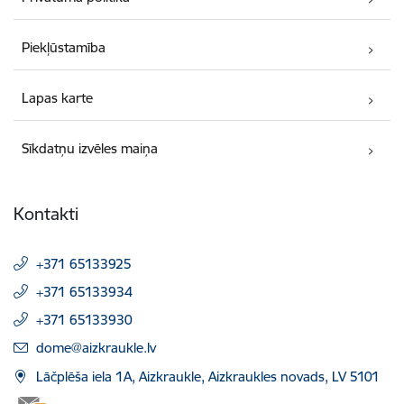
Piekļūstamība
Lapas karte
Sīkdatņu izvēles maiņa
Kontakti
+371 65133925
+371 65133934
+371 65133930
E-pasts:
dome@aizkraukle.lv
Lāčplēša iela 1A, Aizkraukle, Aizkraukles novads, LV 5101