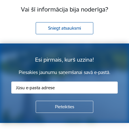
Vai šī informācija bija noderīga?
Sniegt atsauksmi
Esi pirmais, kurš uzzina!
Piesakies jaunumu saņemšanai savā e-pastā.
Kājene