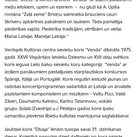
mežu ielokiem, upēm un ezeriem – nu gluži kā A. Upīša
romāna “Zaļā zeme’’ Brīviņu saimnieka brauciens cauri
Skrīveru apkārtnes pakalniem un laukiem. Tāda pamatīga
piederības sajūta. Piederība tradīcijām, vērtībām un vietai.
Manai Latvijai. Manējai Latvijai.’’
Ventspils Kultūras centra sieviešu koris “Venda” dibināts 1975.
gadā. XXVII Vispārējos latviešu Dziesmu un XVII deju svētkos
koris ieguva Lielo balvu sieviešu koru kategorijā. “Venda” ar
izciliem panākumiem piedalījusies starptautiskos konkursos
Spānijā, Itālijā un Portugālē. Koris regulāri iestudē jaunas un
radošas koncertprogrammas sadarbībā ar Latvijā un ārvalstīs
pazīstamiem komponistiem un mūziķiem – Valtu Pūci, Valdi
Zilveri, Daumantu Kalniņu, Karīnu Tatarinovu, vokālo
grupu
Solala
(Zviedrija) u.c Pēdējos gados koris īpašu
uzmanību pievērsis lībiešu kultūtas mantojuma saglabāšanai.
Jauktais koris “Dīvaja” lēnām tuvojas savai 31. dzimšanas
dienai. Kolektīvā joprojām dzied dalībnieki no kora pirmās