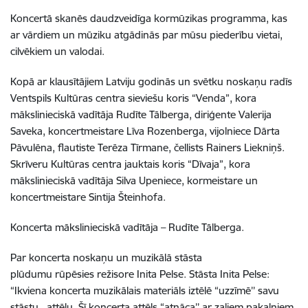
Koncertā skanēs daudzveidīga kormūzikas programma, kas
ar vārdiem un mūziku atgādinās par mūsu piederību vietai,
cilvēkiem un valodai.
Kopā ar klausītājiem Latviju godinās un svētku noskaņu radīs
Ventspils Kultūras centra sieviešu koris “Venda”, kora
mākslinieciskā vadītāja Rudīte Tālberga, diriģente Valerija
Saveka, koncertmeistare Līva Rozenberga, vijolniece Dārta
Pāvulēna, flautiste Terēza Tīrmane, čellists Rainers Liekniņš.
Skrīveru Kultūras centra jauktais koris “Dīvaja”, kora
mākslinieciskā vadītāja Silva Upeniece, kormeistare un
koncertmeistare Sintija Šteinhofa.
Koncerta mākslinieciskā vadītāja – Rudīte Tālberga.
Par koncerta noskaņu un muzikālā stāsta
plūdumu rūpēsies režisore Inita Pelse. Stāsta Inita Pelse:
“Ikviena koncerta muzikālais materiāls iztēlē “uzzīmē’’ savu
stāstu, attēlu. Šī koncerta attēls “atnāca’’ ar zaļiem pakalniem,