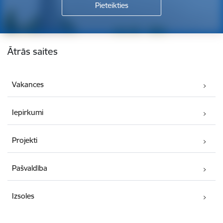
Kājene
Ātrās saites
Vakances
Iepirkumi
Projekti
Pašvaldība
Izsoles