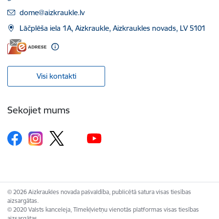
E-pasts:
dome@aizkraukle.lv
Lāčplēša iela 1A, Aizkraukle, Aizkraukles novads, LV 5101
Visi kontakti
Sekojiet mums
© 2026 Aizkraukles novada pašvaldība, publicētā satura visas tiesības
aizsargātas.
© 2020 Valsts kanceleja, Tīmekļvietņu vienotās platformas visas tiesības
aizsargātas.