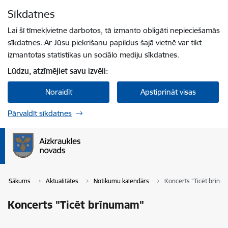
Pāriet uz lapas saturu
Sīkdatnes
Spied
lai meklētu
Enter
Lai šī tīmekļvietne darbotos, tā izmanto obligāti nepieciešamās
sīkdatnes. Ar Jūsu piekrišanu papildus šajā vietnē var tikt
izmantotas statistikas un sociālo mediju sīkdatnes.
Lūdzu, atzīmējiet savu izvēli:
Noraidīt
Apstiprināt visas
Pārvaldīt sīkdatnes
Sākums
Aktualitātes
Notikumu kalendārs
Koncerts "Ticēt brīn
Koncerts "Ticēt brīnumam"