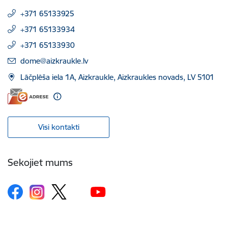
+371 65133925
+371 65133934
+371 65133930
E-pasts:
dome@aizkraukle.lv
Lāčplēša iela 1A, Aizkraukle, Aizkraukles novads, LV 5101
Visi kontakti
Sekojiet mums