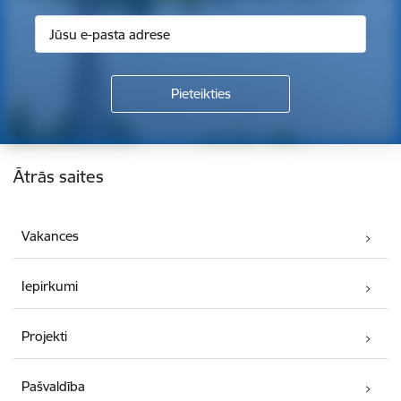
Kājene
Ātrās saites
Vakances
Iepirkumi
Projekti
Pašvaldība