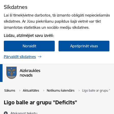
Pāriet uz lapas saturu
Sīkdatnes
Spied
lai meklētu
Enter
Lai šī tīmekļvietne darbotos, tā izmanto obligāti nepieciešamās
sīkdatnes. Ar Jūsu piekrišanu papildus šajā vietnē var tikt
izmantotas statistikas un sociālo mediju sīkdatnes.
Lūdzu, atzīmējiet savu izvēli:
Noraidīt
Apstiprināt visas
Pārvaldīt sīkdatnes
Sākums
Aktualitātes
Notikumu kalendārs
Līgo balle ar grupu "De
Līgo balle ar grupu "Deficīts"
Atskaņot tekstu