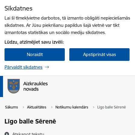
Pāriet uz lapas saturu
Sīkdatnes
Spied
lai meklētu
Enter
Lai šī tīmekļvietne darbotos, tā izmanto obligāti nepieciešamās
sīkdatnes. Ar Jūsu piekrišanu papildus šajā vietnē var tikt
izmantotas statistikas un sociālo mediju sīkdatnes.
Lūdzu, atzīmējiet savu izvēli:
Noraidīt
Apstiprināt visas
Pārvaldīt sīkdatnes
Sākums
Aktualitātes
Notikumu kalendārs
Līgo balle Sērenē
Līgo balle Sērenē
Atskaņot tekstu