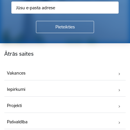
Kājene
Ātrās saites
Vakances
Iepirkumi
Projekti
Pašvaldība