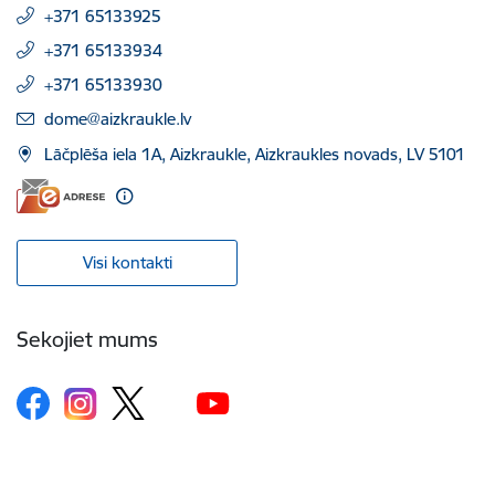
+371 65133925
+371 65133934
+371 65133930
E-pasts:
dome@aizkraukle.lv
Lāčplēša iela 1A, Aizkraukle, Aizkraukles novads, LV 5101
Visi kontakti
Sekojiet mums