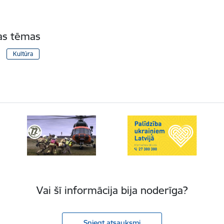
tas tēmas
Kultūra
Vai šī informācija bija noderīga?
Sniegt atsauksmi