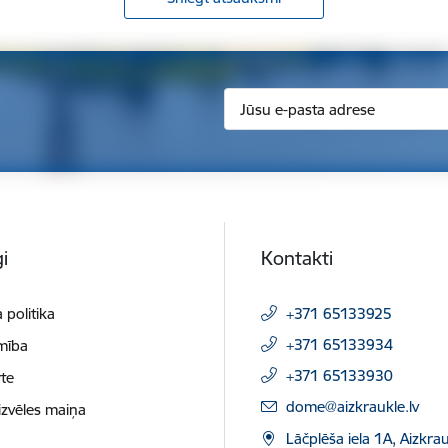
i
Kontakti
 politika
+371 65133925
+371 65133934
mība
+371 65133930
te
E-pasts:
dome@aizkraukle.lv
izvēles maiņa
Lāčplēša iela 1A, Aizkrau