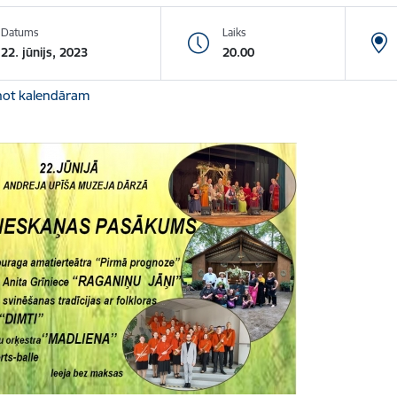
Datums
Laiks
22. jūnijs, 2023
20.00
not kalendāram