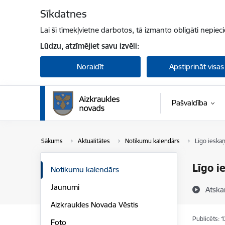
Pāriet uz lapas saturu
Sīkdatnes
Lai šī tīmekļvietne darbotos, tā izmanto obligāti nepiec
Lūdzu, atzīmējiet savu izvēli:
Noraidīt
Apstiprināt visas
Pašvaldība
Sākums
Aktualitātes
Notikumu kalendārs
Līgo ieska
Līgo i
Notikumu kalendārs
Jaunumi
Atska
Aizkraukles Novada Vēstis
Publicēts: 
Foto