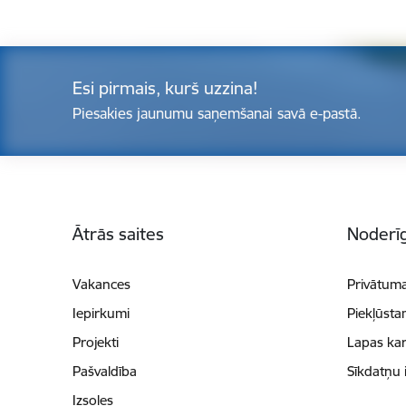
Esi pirmais, kurš uzzina!
Piesakies jaunumu saņemšanai savā e-pastā.
Kājene
Ātrās saites
Noderīg
Vakances
Privātuma
Iepirkumi
Piekļūsta
Projekti
Lapas kar
Pašvaldība
Sīkdatņu 
Izsoles