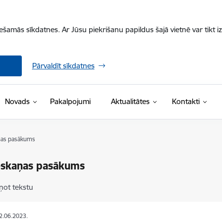
iešamās sīkdatnes. Ar Jūsu piekrišanu papildus šajā vietnē var tikt i
Pārvaldīt sīkdatnes
Novads
Pakalpojumi
Aktualitātes
Kontakti
ņas pasākums
eskaņas pasākums
ņot tekstu
12.06.2023.