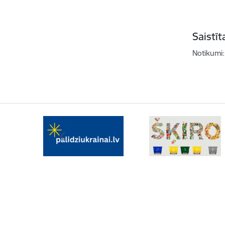
Saistī
Notikumi: