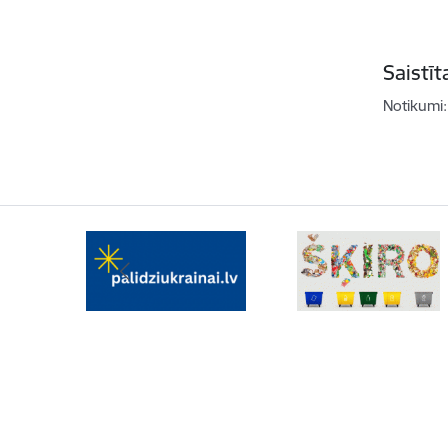
Saistī
Notikumi: