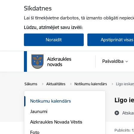
Pāriet uz lapas saturu
Sīkdatnes
Lai šī tīmekļvietne darbotos, tā izmanto obligāti nepiec
Lūdzu, atzīmējiet savu izvēli:
Noraidīt
Apstiprināt visas
Pašvaldība
Sākums
Aktualitātes
Notikumu kalendārs
Līgo ieska
Līgo i
Notikumu kalendārs
Jaunumi
Atska
Aizkraukles Novada Vēstis
Publicēts: 
Foto