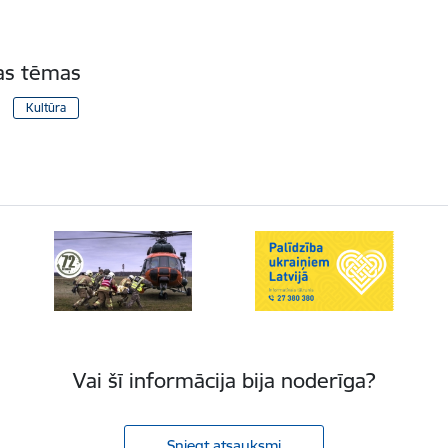
tas tēmas
Kultūra
Vai šī informācija bija noderīga?
Sniegt atsauksmi