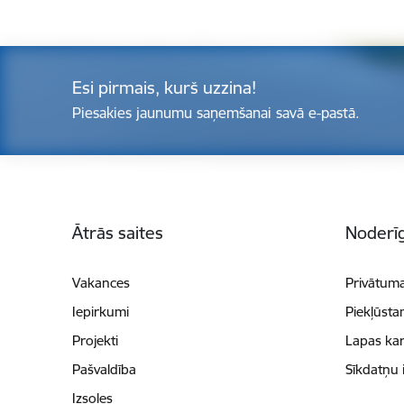
Esi pirmais, kurš uzzina!
Piesakies jaunumu saņemšanai savā e-pastā.
Kājene
Ātrās saites
Noderīg
Vakances
Privātuma
Iepirkumi
Piekļūsta
Projekti
Lapas kar
Pašvaldība
Sīkdatņu 
Izsoles