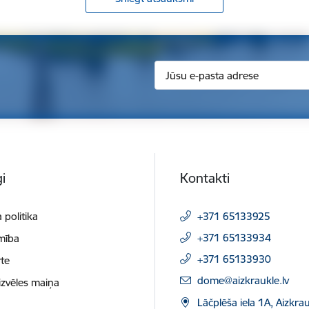
i
Kontakti
 politika
+371 65133925
+371 65133934
mība
+371 65133930
te
E-pasts:
dome@aizkraukle.lv
izvēles maiņa
Lāčplēša iela 1A, Aizkrau