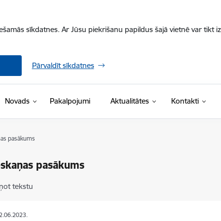
iešamās sīkdatnes. Ar Jūsu piekrišanu papildus šajā vietnē var tikt i
Pārvaldīt sīkdatnes
Novads
Pakalpojumi
Aktualitātes
Kontakti
ņas pasākums
eskaņas pasākums
ņot tekstu
12.06.2023.