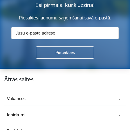
Esi pirmais, kurš uzzina!
Piesakies jaunumu saņemšanai savā e-pastā.
Kājene
Ātrās saites
Vakances
Iepirkumi