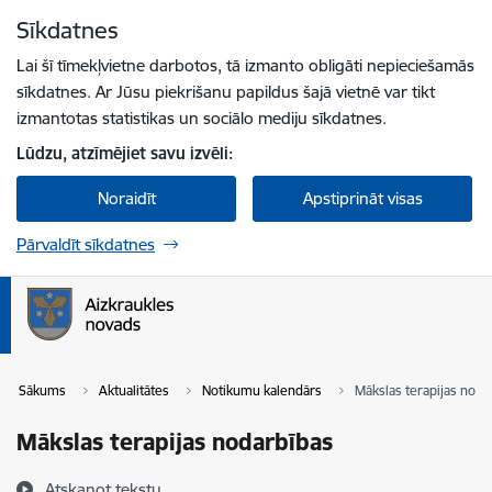
Pāriet uz lapas saturu
Sīkdatnes
Spied
lai meklētu
Enter
Lai šī tīmekļvietne darbotos, tā izmanto obligāti nepieciešamās
sīkdatnes. Ar Jūsu piekrišanu papildus šajā vietnē var tikt
izmantotas statistikas un sociālo mediju sīkdatnes.
Lūdzu, atzīmējiet savu izvēli:
Noraidīt
Apstiprināt visas
Pārvaldīt sīkdatnes
Sākums
Aktualitātes
Notikumu kalendārs
Mākslas terapijas noda
Mākslas terapijas nodarbības
Atskaņot tekstu