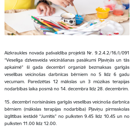
Aizkraukles novada pašvaldība projektā Nr. 9.2.4.2/16/I/091
“Veselīga dzīvesveida veicināšanas pasākumi Pļaviņās un tās
apkaimē” šī gada decembrī organizē bezmaksas garīgās
veselības veicinošas darbnīcas bērniem no 5 līdz 6 gadu
vecumam. Paredzētas 12 mākslas un 3 mūzikas terapijas
nodarbības laika posmā no 14. decembra līdz 28. decembrim.
15. decembrī norisināsies garīgās veselības veicinoša darbnīca
bērniem (mākslas terapijas nodarbība) Pļaviņu pirmsskolas
izglītības iestādē “Jumītis” no pulksten 9.45 līdz 10.45 un no
pulksten 11.00 līdz 12.00.