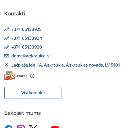
Kontakti
+371 65133925
+371 65133934
+371 65133930
E-pasts:
dome@aizkraukle.lv
Lāčplēša iela 1A, Aizkraukle, Aizkraukles novads, LV 5101
Visi kontakti
Sekojiet mums