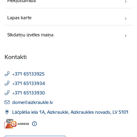
Piekļūstamība
Lapas karte
Sīkdatņu izvēles maiņa
Kontakti
+371 65133925
+371 65133934
+371 65133930
E-pasts:
dome@aizkraukle.lv
Lāčplēša iela 1A, Aizkraukle, Aizkraukles novads, LV 5101