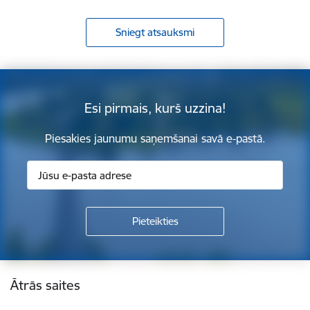
Sniegt atsauksmi
Esi pirmais, kurš uzzina!
Piesakies jaunumu saņemšanai savā e-pastā.
Kājene
Ātrās saites