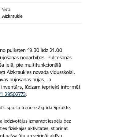
Vieta
Aizkraukle
no pulksten 19.30 līdz 21.00
nūjošanas nodarbības. Pulcēšanās
ša ielā, pie multifunkcionālā
etī Aizkraukles novada vidusskolai.
avas nūjošanas nūjas. Ja
 inventārs, lūdzam iepriekš informēt
71 29502773
.
īs sporta trenere Zigrīda Sprukte.
 iedzīvotājus izmantot iespēju bez
ies fiziskajās aktivitātēs, stiprināt
bot pašsajūtu un veicināt aktīvu