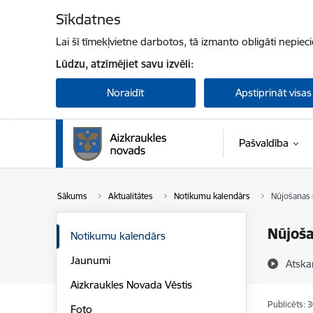
Pāriet uz lapas saturu
Sīkdatnes
Lai šī tīmekļvietne darbotos, tā izmanto obligāti nepiec
Lūdzu, atzīmējiet savu izvēli:
Noraidīt
Apstiprināt visas
Pašvaldība
Sākums
Aktualitātes
Notikumu kalendārs
Nūjošanas 
Nūjoša
Notikumu kalendārs
Jaunumi
Atska
Aizkraukles Novada Vēstis
Publicēts: 
Foto