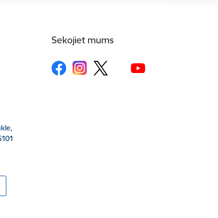
Sekojiet mums
kle,
5101