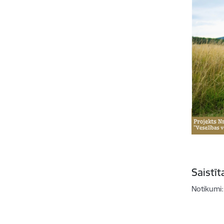
Saistī
Notikumi: