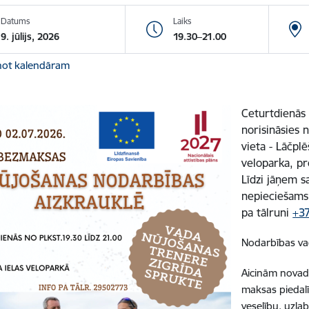
Datums
Laiks
9. jūlijs, 2026
19.30–21.00
not kalendāram
Ceturtdienās 
norisināsies 
vieta - Lāčplē
veloparka, pr
Līdzi jāņem s
nepieciešams
pa tālruni
+3
Nodarbības vad
Aicinām novada
maksas piedalīt
veselību, uzla