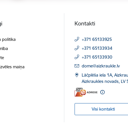
i
Kontakti
 politika
+371 65133925
+371 65133934
mība
+371 65133930
te
E-pasts:
dome@aizkraukle.lv
izvēles maiņa
Lāčplēša iela 1A, Aizkrau
Aizkraukles novads, LV 
Visi kontakti