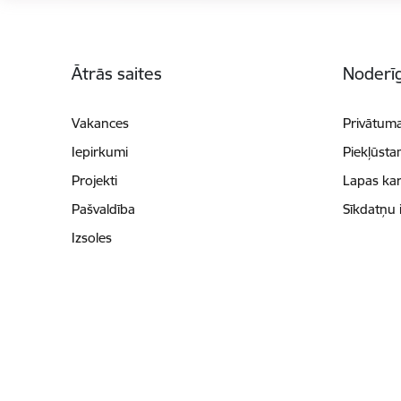
Kājene
Ātrās saites
Noderīg
Vakances
Privātuma
Iepirkumi
Piekļūsta
Projekti
Lapas kar
Pašvaldība
Sīkdatņu 
Izsoles