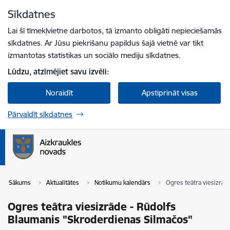
Pāriet uz lapas saturu
Sīkdatnes
Spied
lai meklētu
Enter
Lai šī tīmekļvietne darbotos, tā izmanto obligāti nepieciešamās
sīkdatnes. Ar Jūsu piekrišanu papildus šajā vietnē var tikt
izmantotas statistikas un sociālo mediju sīkdatnes.
Lūdzu, atzīmējiet savu izvēli:
Noraidīt
Apstiprināt visas
Pārvaldīt sīkdatnes
Sākums
Aktualitātes
Notikumu kalendārs
Ogres teātra viesizrād
Ogres teātra viesizrāde - Rūdolfs
Blaumanis "Skroderdienas Silmačos"