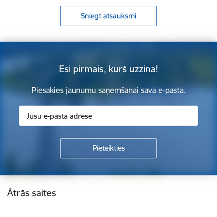
Sniegt atsauksmi
Esi pirmais, kurš uzzina!
Piesakies jaunumu saņemšanai savā e-pastā.
Kājene
Ātrās saites