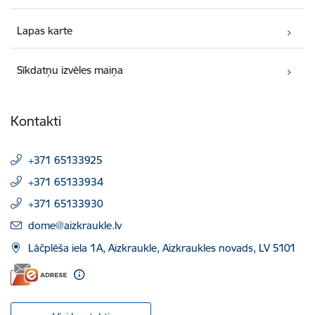
Lapas karte
Sīkdatņu izvēles maiņa
Kontakti
+371 65133925
+371 65133934
+371 65133930
E-pasts:
dome@aizkraukle.lv
Lāčplēša iela 1A, Aizkraukle, Aizkraukles novads, LV 5101