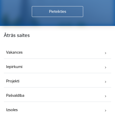
Kājene
Ātrās saites
Vakances
Iepirkumi
Projekti
Pašvaldība
Izsoles