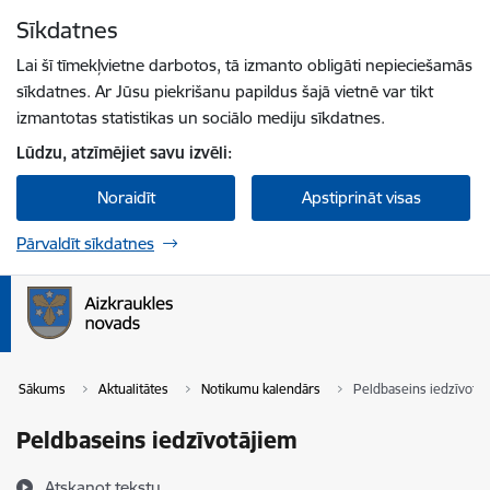
Pāriet uz lapas saturu
Sīkdatnes
Spied
lai meklētu
Enter
Lai šī tīmekļvietne darbotos, tā izmanto obligāti nepieciešamās
sīkdatnes. Ar Jūsu piekrišanu papildus šajā vietnē var tikt
izmantotas statistikas un sociālo mediju sīkdatnes.
Lūdzu, atzīmējiet savu izvēli:
Noraidīt
Apstiprināt visas
Pārvaldīt sīkdatnes
Sākums
Aktualitātes
Notikumu kalendārs
Peldbaseins iedzīvotā
Peldbaseins iedzīvotājiem
Atskaņot tekstu