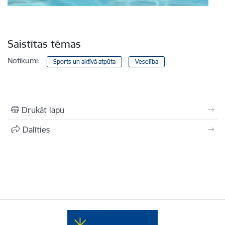
Saistītas tēmas
Notikumi:
Sports un aktīvā atpūta
Veselība
Drukāt lapu
Dalīties