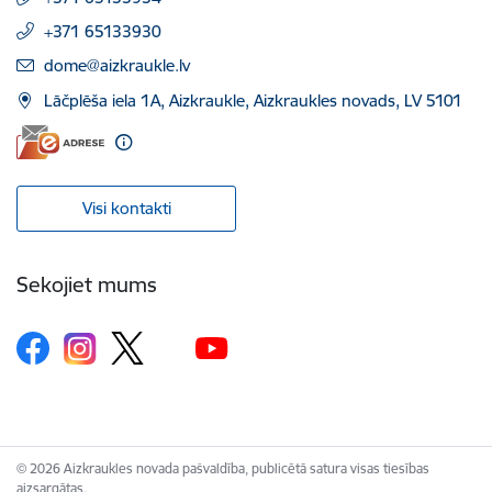
+371 65133930
E-pasts:
dome@aizkraukle.lv
Lāčplēša iela 1A, Aizkraukle, Aizkraukles novads, LV 5101
Visi kontakti
Sekojiet mums
© 2026 Aizkraukles novada pašvaldība, publicētā satura visas tiesības
aizsargātas.