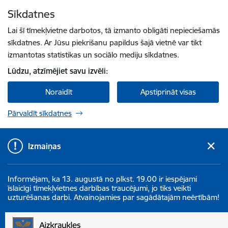
Pāriet uz lapas saturu
Sīkdatnes
Spied
lai meklētu
Enter
Lai šī tīmekļvietne darbotos, tā izmanto obligāti nepieciešamās
sīkdatnes. Ar Jūsu piekrišanu papildus šajā vietnē var tikt
izmantotas statistikas un sociālo mediju sīkdatnes.
Lūdzu, atzīmējiet savu izvēli:
Noraidīt
Apstiprināt visas
Pārvaldīt sīkdatnes
Izmaiņas
Informējam, ka 13. augustā no plkst. 19.00 ir iespējami
īslaicīgi tīmekļvietnes darbības traucējumi, jo tiks veikti
uzturēšanas darbi. Atvainojamies par sagādātajām neērtībām!