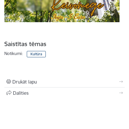
Saistītas tēmas
Notikumi:
Kultūra
Drukāt lapu
Dalīties