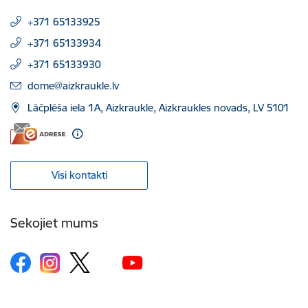
+371 65133925
+371 65133934
+371 65133930
E-pasts:
dome@aizkraukle.lv
Lāčplēša iela 1A, Aizkraukle, Aizkraukles novads, LV 5101
Visi kontakti
Sekojiet mums