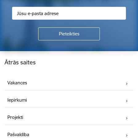
Kājene
Ātrās saites
Vakances
Iepirkumi
Projekti
Pašvaldība