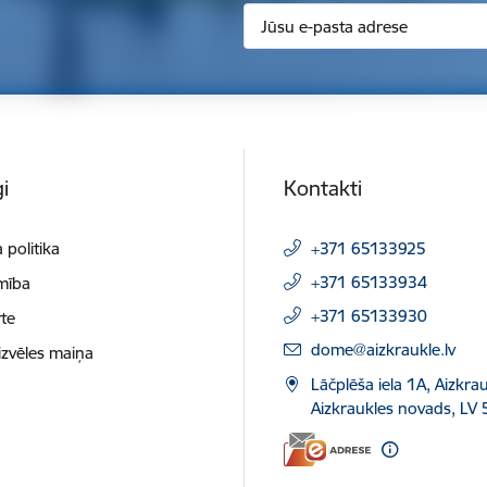
i
Kontakti
 politika
+371 65133925
+371 65133934
mība
+371 65133930
te
E-pasts:
dome@aizkraukle.lv
izvēles maiņa
Lāčplēša iela 1A, Aizkrau
Aizkraukles novads, LV 