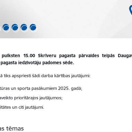
ī pulksten 15.00 Skrīveru pagasta pārvaldes telpās Daugav
 pagasta iedzīvotāju padomes sēde.
ā tiks apspriesti šādi darba kārtības jautājumi:
ltūras un sporta pasākumiem 2025. gadā;
aveikto prioritārajos jautājumos;
itātes un citi jautājumi.
tas tēmas