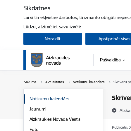
Pāriet uz lapas saturu
Sīkdatnes
Lai šī tīmekļvietne darbotos, tā izmanto obligāti nepiec
Lūdzu, atzīmējiet savu izvēli:
Noraidīt
Apstiprināt visas
Pašvaldība
Sākums
Aktualitātes
Notikumu kalendārs
Skrīveru p
Skrīve
Notikumu kalendārs
Jaunumi
Atska
Aizkraukles Novada Vēstis
Publicēts: 
Foto