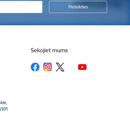
Sekojiet mums
kle,
5101