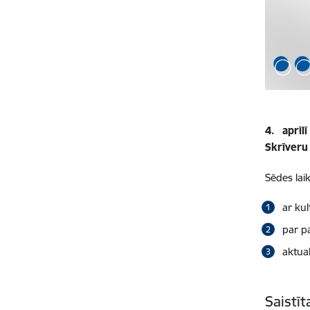
4. aprīl
Skrīveru
Sēdes laik
ar ku
par p
aktual
Saistī