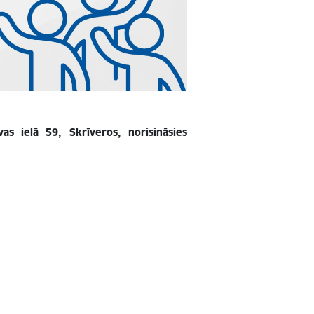
as ielā 59, Skrīveros, norisināsies