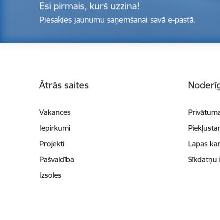
Esi pirmais, kurš uzzina!
Piesakies jaunumu saņemšanai savā e-pastā.
Kājene
Ātrās saites
Noderīg
Vakances
Privātuma
Iepirkumi
Piekļūsta
Projekti
Lapas kar
Pašvaldība
Sīkdatņu 
Izsoles