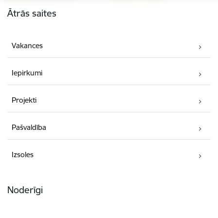
Kājene
Ātrās saites
Vakances
Iepirkumi
Projekti
Pašvaldība
Izsoles
Noderīgi