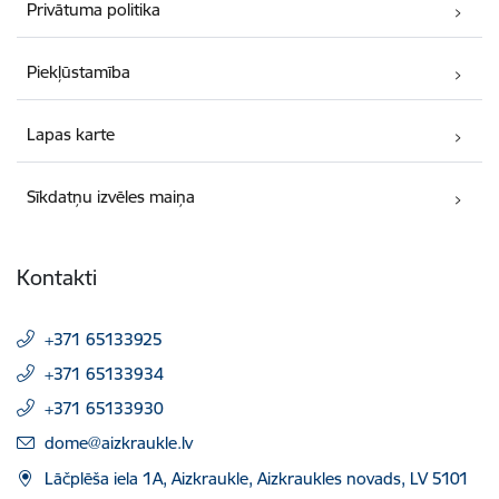
Privātuma politika
Piekļūstamība
Lapas karte
Sīkdatņu izvēles maiņa
Kontakti
+371 65133925
+371 65133934
+371 65133930
E-pasts:
dome@aizkraukle.lv
Lāčplēša iela 1A, Aizkraukle, Aizkraukles novads, LV 5101