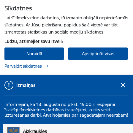
Pāriet uz lapas saturu
Sīkdatnes
Spied
lai meklētu
Enter
Lai šī tīmekļvietne darbotos, tā izmanto obligāti nepieciešamās
sīkdatnes. Ar Jūsu piekrišanu papildus šajā vietnē var tikt
izmantotas statistikas un sociālo mediju sīkdatnes.
Lūdzu, atzīmējiet savu izvēli:
Noraidīt
Apstiprināt visas
Pārvaldīt sīkdatnes
Izmaiņas
Informējam, ka 13. augustā no plkst. 19.00 ir iespējami
īslaicīgi tīmekļvietnes darbības traucējumi, jo tiks veikti
uzturēšanas darbi. Atvainojamies par sagādātajām neērtībām!