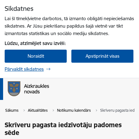
Pāriet uz lapas saturu
Sīkdatnes
Spied
lai meklētu
Enter
Lai šī tīmekļvietne darbotos, tā izmanto obligāti nepieciešamās
sīkdatnes. Ar Jūsu piekrišanu papildus šajā vietnē var tikt
izmantotas statistikas un sociālo mediju sīkdatnes.
Lūdzu, atzīmējiet savu izvēli:
Noraidīt
Apstiprināt visas
Pārvaldīt sīkdatnes
Sākums
Aktualitātes
Notikumu kalendārs
Skrīveru pagasta iedz
Skrīveru pagasta iedzīvotāju padomes
sēde