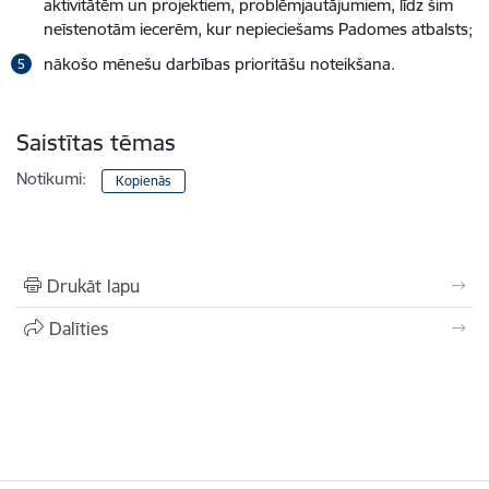
aktivitātēm un projektiem, problēmjautājumiem, līdz šim
neīstenotām iecerēm, kur nepieciešams Padomes atbalsts;
nākošo mēnešu darbības prioritāšu noteikšana.
Saistītas tēmas
Notikumi:
Kopienās
Drukāt lapu
Dalīties