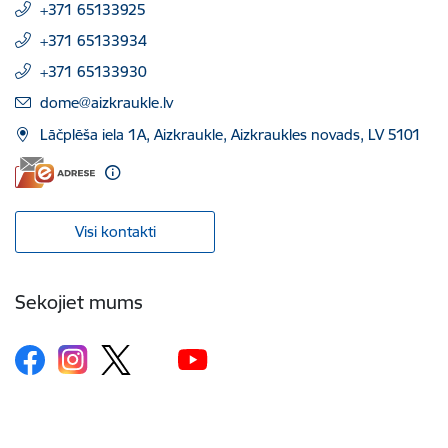
+371 65133925
+371 65133934
+371 65133930
E-pasts:
dome@aizkraukle.lv
Lāčplēša iela 1A, Aizkraukle, Aizkraukles novads, LV 5101
Visi kontakti
Sekojiet mums