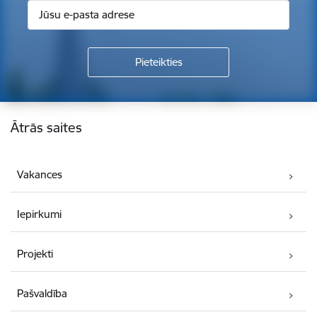
Kājene
Ātrās saites
Vakances
Iepirkumi
Projekti
Pašvaldība